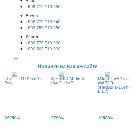
Анна
+996 770 710 050
Елена
+996 770 710 040
+996 755 710 050
Данил
+996 775 710 060
+996 500 710 060
Новинки на нашем сайте
Ubiquiti LTU Pro (LTU-
MikroTik hAP be lite
MikroTik wAP ax LTE
Pro)
(A42G-HbeP)
(wAPGR-
5HaxD2HaxD&R11e-
LTE7)
22250⊆
9790⊆
19580⊆