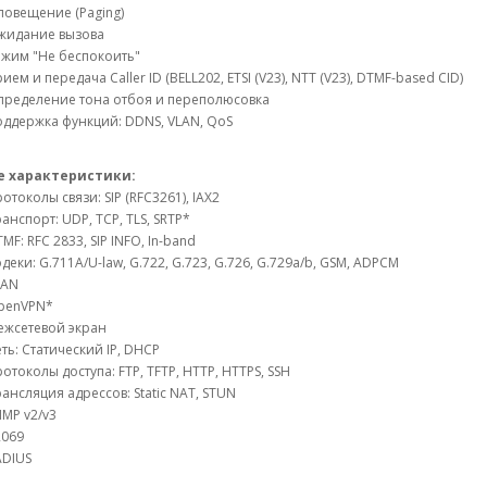
овещение (Paging)
жидание вызова
ежим "Не беспокоить"
ием и передача Caller ID (BELL202, ETSI (V23), NTT (V23), DTMF-based CID)
пределение тона отбоя и переполюсовка
ддержка функций: DDNS, VLAN, QoS
е характеристики:
отоколы связи: SIP (RFC3261), IAX2
анспорт: UDP, TCP, TLS, SRTP*
MF: RFC 2833, SIP INFO, In-band
деки: G.711A/U-law, G.722, G.723, G.726, G.729a/b, GSM, ADPCM
LAN
penVPN*
ежсетевой экран
ть: Статический IP, DHCP
отоколы доступа: FTP, TFTP, HTTP, HTTPS, SSH
ансляция адресcов: Static NAT, STUN
MP v2/v3
R069
ADIUS