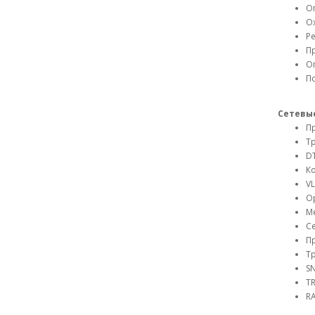
Оп
О
Р
Пр
О
По
Сетевы
Пр
Тр
DT
Ко
V
O
М
Се
Пр
Тр
SN
T
R