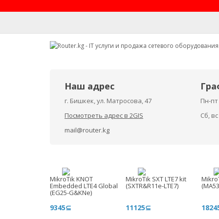
Наш адрес
Гра
г. Бишкек, ул. Матросова, 47
Пн-пт 
Посмотреть адрес в 2GIS
Сб, в
mail@router.kg
MikroTik KNOT
MikroTik SXT LTE7 kit
Mikro
Embedded LTE4 Global
(SXTR&R11e-LTE7)
(MA5
(EG25-G&KNe)
9345⊆
11125⊆
1824