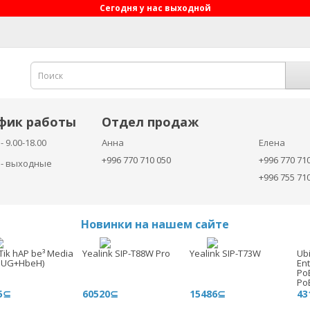
Сегодня у нас выходной
фик работы
Отдел продаж
- 9.00-18.00
Анна
Елена
+996 770 710 050
+996 770 71
с - выходные
+996 755 71
Новинки на нашем сайте
Tik hAP be³ Media
Yealink SIP-T88W Pro
Yealink SIP-T73W
Ubi
3UG+HbeH)
En
Po
Po
5⊆
60520⊆
15486⊆
43