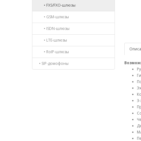
• FXS/FXO-шлюзы
• GSM-шлюзы
• ISDN-шлюзы
• LTE-шлюзы
Опис
• RoIP-шлюзы
Возмож
• SIP-домофоны
Р
Г
По
Эх
К
3
П
С
Ч
Де
Ма
Пе