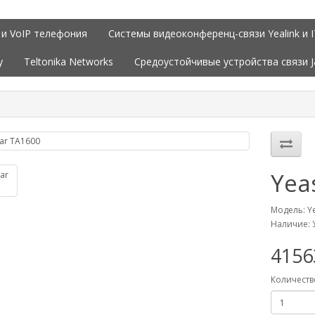
 и VoIP телефония
Системы видеоконференц-связи Yealink и 
y
Teltonika Networks
Средоустойчивые устройства связи 
Yea
Модель: Y
Наличие: 
415
Количеств