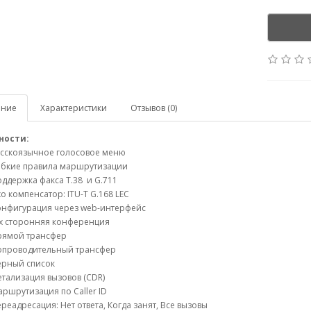
ание
Характеристики
Отзывов (0)
ности:
усскоязычное голосовое меню
ибкие правила маршрутизации
ддержка факса T.38 и G.711
о компенсатор: ITU-T G.168 LEC
онфигурация через web-интерфейс
-х сторонняя конференция
рямой трансфер
опроводительный трансфер
ерный список
тализация вызовов (CDR)
ршрутизация по Caller ID
реадресация: Нет ответа, Когда занят, Все вызовы