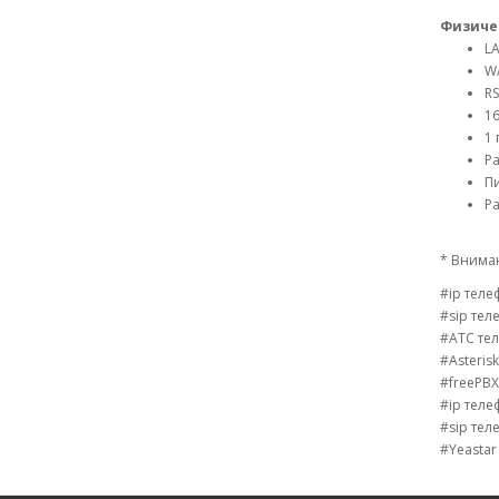
Физиче
LA
WA
RS
16
1 
Р
П
Ра
* Вниман
#ip тел
#sip те
#АТС те
#Asteris
#freePB
#ip теле
#sip тел
#Yeastar