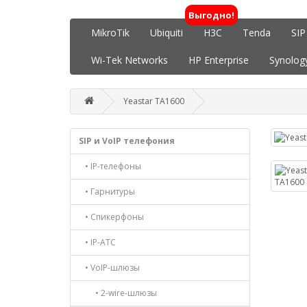
Выгодно!
MikroTik
Ubiquiti
H3C
Tenda
SIP
Wi-Tek Networks
HP Enterprise
Synolog
Yeastar TA1600
SIP и VoIP телефония
• IP-телефоны
• Гарнитуры
• Спикерфоны
• IP-АТС
• VoIP-шлюзы
• 2-wire-шлюзы