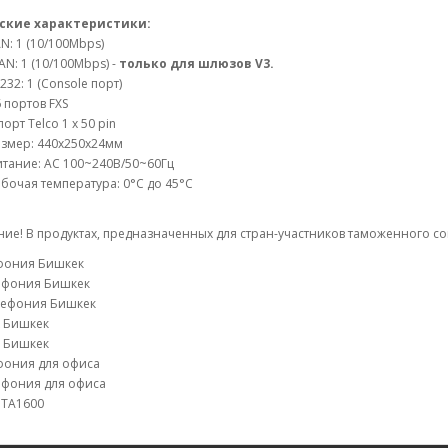
ские характеристики:
N: 1 (10/100Mbps)
N: 1 (10/100Mbps) -
только для шлюзов V3.
232: 1 (Console порт)
 портов FXS
порт Telco 1 x 50 pin
азмер: 440х250x24мм
итание: AC 100~240В/50~60Гц
бочая температура: 0°C до 45°C
ие! В продуктах, предназначенных для стран-участников таможенного со
ефония Бишкек
лефония Бишкек
лефония Бишкек
k Бишкек
X Бишкек
фония для офиса
ефония для офиса
 TA1600