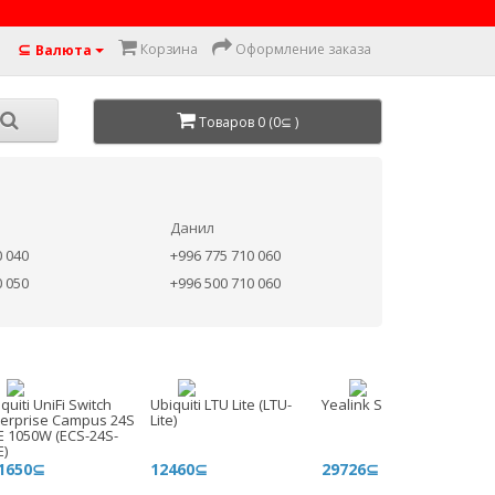
⊆
Корзина
Оформление заказа
Валюта
Товаров 0 (0⊆ )
Данил
0 040
+996 775 710 060
0 050
+996 500 710 060
quiti UniFi Switch
Ubiquiti LTU Lite (LTU-
Yealink SIP-T77U
terprise Campus 24S
Lite)
E 1050W (ECS-24S-
E)
1650⊆
12460⊆
29726⊆