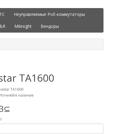
ITC
Неуправляемые PoE-коммутаторы
J&R
Milesight
Вендоры
star TA1600
eastar TA1600
Уточняйте наличие
63⊆
о