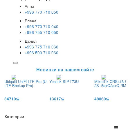
Анна
+996 770 710 050
Елена
+996 770 710 040
+996 755 710 050
Данил
+996 775 710 060
+996 500 710 060
Новинки на нашем сайте
Ubiquiti UniFi LTE Pro (U-
Yealink SIP-T73U
MikroTik CRS418-8P
LTE-Backup Pro)
2S+5axQ2axQ-RM
34710⊆
13617⊆
48060⊆
Категории