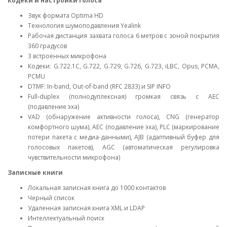
Кодеки и настройки голоса
Звук формата Optima HD
Технология шумоподавления Yealink
Рабочая дистанция захвата голоса 6 метров с зоной покрытия
360 градусов
3 встроенных микрофона
Кодеки: G.722.1C, G.722, G.729, G.726, G.723, iLBC, Opus, PCMA,
PCMU
DTMF: In-band, Out-of-band (RFC 2833) и SIP INFO
Full-duplex (полнодуплексная) громкая связь с AEC
(подавление эха)
VAD (обнаружение активности голоса), CNG (генератор
комфортного шума), AEC (подавление эха), PLC (маркирование
потери пакета с медиа-данными), AJB (адаптивный буфер для
голосовых пакетов), AGC (автоматическая регулировка
чувствительности микрофона)
Записные книги
Локальная записная книга до 1000 контактов
Черный список
Удаленная записная книга XML и LDAP
Интеллектуальный поиск