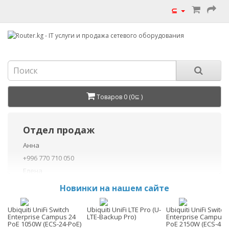
⊆
Товаров 0 (0⊆ )
Отдел продаж
Анна
+996 770 710 050
Елена
+996 770 710 040
Новинки на нашем сайте
+996 755 710 050
Данил
Ubiquiti UniFi Switch
Ubiquiti UniFi LTE Pro (U-
Ubiquiti UniFi Switch
Enterprise Campus 24
LTE-Backup Pro)
Enterprise Campus 
+996 775 710 060
PoE 1050W (ECS-24-PoE)
PoE 2150W (ECS-48-