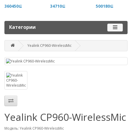
+996 500 710 060
360450⊆
34710⊆
500180⊆
График работы
Пн-пт - 9.00-18.00
Категории
Сб, вс - выходные
Yealink CP960-WirelessMic
Наш адрес
г. Бишкек, ул. Матросова, 47
Посмотреть адрес в 2GIS
mail@router.kg
Yealink CP960-WirelessMic
Модель: Yealink CP960-WirelessMic