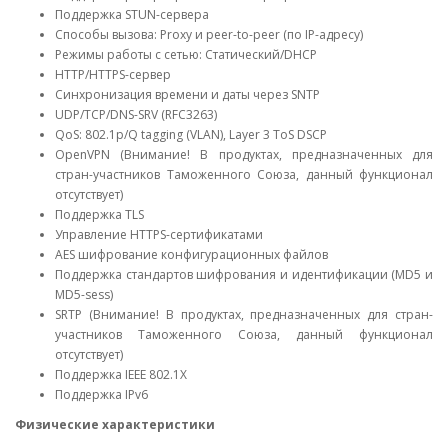
Поддержка STUN-сервера
Способы вызова: Proxy и peer-to-peer (по IP-адресу)
Режимы работы с сетью: Статический/DHCP
HTTP/HTTPS-сервер
Синхронизация времени и даты через SNTP
UDP/TCP/DNS-SRV (RFC3263)
QoS: 802.1p/Q tagging (VLAN), Layer 3 ToS DSCP
OpenVPN (Внимание! В продуктах, предназначенных для
стран-участников Таможенного Союза, данный функционал
отсутствует)
Поддержка TLS
Управление HTTPS-сертификатами
AES шифрование конфигурационных файлов
Поддержка стандартов шифрования и идентификации (MD5 и
MD5-sess)
SRTP (Внимание! В продуктах, предназначенных для стран-
участников Таможенного Союза, данный функционал
отсутствует)
Поддержка IEEE 802.1X
Поддержка IPv6
Физические характеристики