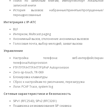
Поиск по записным книгам, импорт/экспорт локальной
записной книги
История вызовов: набранные/принятые/пропущенные/
переадресованные
Интеграция с IP-АТС
BLF
Интерком, Multicast paging
Анонимный вызов, отклонение анонимных вызовов
Голосовая почта, выбор мелодий, захват вызова
Управление
Настройка телефона: веб-интерфейс/экран
телефона/Autoprovision
FTP/TFTP/HTTP/HTTPS/PnP Autoprovision
Zero-sp-touch, TR-069
Блокировка клавиатуры
Сброс к настройкам по умолчанию, перезагрузка
Логи: PCAP Trace, system log
Сетевые характеристики и безопасность
SIPv1 (RFC2543), SIPv2 (RFC3261)
Поддержка резервирования SIP-сервера