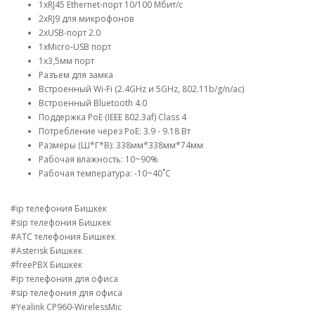
1хRJ45 Ethernet-порт 10/100 Мбит/с
2xRJ9 для микрофонов
2xUSB-порт 2.0
1xMicro-USB порт
1x3,5мм порт
Разъем для замка
Встроенный Wi-Fi (2.4GHz и 5GHz, 802.11b/g/n/ac)
Встроенный Bluetooth 4.0
Поддержка PoE (IEEE 802.3af) Class 4
Потребление через PoE: 3.9 - 9.18 Вт
Размеры (Ш*Г*В): 338мм*338мм*74мм
Рабочая влажность: 10~90%
Рабочая температура: -10~40˚C
#ip телефония Бишкек
#sip телефония Бишкек
#АТС телефония Бишкек
#Asterisk Бишкек
#freePBX Бишкек
#ip телефония для офиса
#sip телефония для офиса
#Yealink CP960-WirelessMic