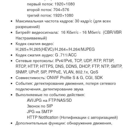
первый поток: 1920×1080
второй поток: 704×576
третий поток: 1920×1080
Максимальная частота кадров: 30 кадр/с (для всех
разрешений)
Битрейт видеосигнала: 16 Kбит/с - 16 Mбит/с (CBR/VBR
Настраиваемый)
Кодек сжатия видео:
H.265+/H.265(HEVC)/H.264+/H.264/MJPEG
Кодек сжатия аудио: G .711/ACC
Сетевые протоколы: IPv4/IPv6, TCP, UDP, RTP, RTSP,
RTCP, HTTP, HTTPS, DNS, DDNS, DHCP, FTP, NTP, SMTP,
SNMP, UPnP, SIP, PPPoE, VLAN, 802.1x, QoS
Совместимость: ONVIF Profile S & G, CGI, SDK
События: детектирование движения, потеря сетевого
подключения, детектирование звука
Выполняемые по событию действия:
AVI/JPG на FTP/NAS/SD
Звонок по SIP
JPG на SMTP
HTTP Notification (Нотификации с авторизацией)
Дополнительные функции: обнаружение движения,