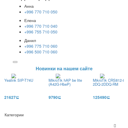
Анна
+996 770 710 050
Елена
+996 770 710 040
+996 755 710 050
Данил
+996 775 710 060
+996 500 710 060
Новинки на нашем сайте
Yealink SIP-T74U
MikroTik hAP be lite
MikroTik CRS812-8D
(A42G-HbeP)
2DQ-2DDQ-RM
21627⊆
9790⊆
125490⊆
Категории