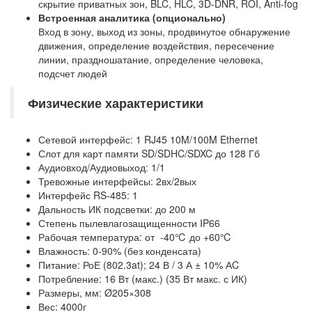
скрытие приватных зон, BLC, HLC, 3D-DNR, ROI, Anti-fog
Встроенная аналитика (опционально)
Вход в зону, выход из зоны, продвинутое обнаружение
движения, определение воздействия, пересечение
линии, праздношатание, определение человека,
подсчет людей
Физические характеристики
Сетевой интерфейс: 1 RJ45 10M/100M Ethernet
Слот для карт памяти SD/SDHC/SDXC до 128 Гб
Аудиовход/Аудиовыход: 1/1
Тревожные интерфейсы: 2вх/2вых
Интерфейс RS-485: 1
Дальность ИК подсветки: до 200 м
Степень пылевлагозащищенности IP66
Рабочая температура: от -40℃ до +60℃
Влажность: 0-90% (без конденсата)
Питание: РоЕ (802.3at); 24 В / 3 А ± 10% АC
Потребление: 16 Вт (макс.) (35 Вт макс. с ИК)
Размеры, мм: Ø205×308
Вес: 4000г