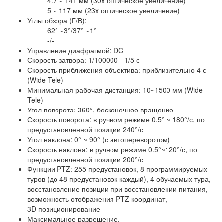
4.7 ̴ 141 мм (30x оптическое увеличение)
5 ̴ 117 мм (23x оптическое увеличение)
Углы обзора (Г/В):
62° ̴ 3°/37° ̴ 1°
-/-
Управление диафрагмой: DC
Скорость затвора: 1/100000 - 1/5 с
Скорость приближения объектива: приблизительно 4 с
(Wide-Tele)
Минимальная рабочая дистанция: 10~1500 мм (Wide-
Tele)
Угол поворота: 360°, бесконечное вращение
Скорость поворота: в ручном режиме 0.5° ~ 180°/с, по
предустановленной позиции 240°/с
Угол наклона: 0° ~ 90° (с автопереворотом)
Скорость наклона: в ручном режиме 0.5°~120°/с, по
предустановленной позиции 200°/с
Функции PTZ: 255 предустановок, 8 программируемых
туров (до 48 предустановок каждый), 4 обучаемых тура,
восстановление позиции при восстановлении питания,
возможность отображения PTZ координат,
3D позиционирование
Максимальное разрешение,