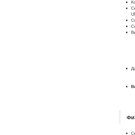
К
С
U
С
С
В
Д
В
Фи
С