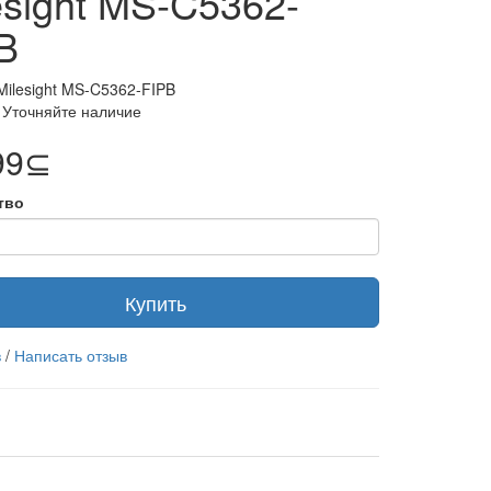
esight MS-C5362-
B
Milesight MS-C5362-FIPB
 Уточняйте наличие
99⊆
тво
Купить
в
/
Написать отзыв