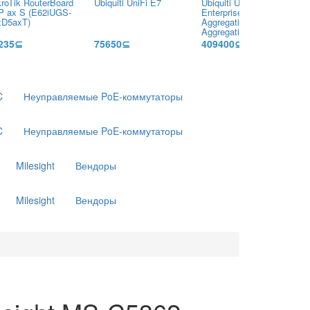
roTik RouterBoard
Ubiquiti UniFi E7
Ubiquiti UniFi Switch
P ax S (E62iUGS-
Enterprise Campus
xD5axT)
Aggregation (ECS-
Aggregation)
235⊆
75650⊆
409400⊆
C
Неуправляемые PoE-коммутаторы
C
Неуправляемые PoE-коммутаторы
Milesight
Вендоры
Milesight
Вендоры