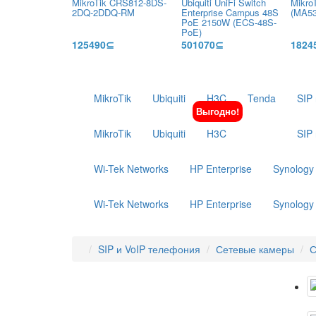
MikroTik CRS812-8DS-
Ubiquiti UniFi Switch
Mikro
2DQ-2DDQ-RM
Enterprise Campus 48S
(MA5
PoE 2150W (ECS-48S-
PoE)
125490⊆
501070⊆
1824
MikroTik
Ubiquiti
H3C
Tenda
SIP
Выгодно!
MikroTik
Ubiquiti
H3C
SIP
Wi-Tek Networks
HP Enterprise
Synology
Wi-Tek Networks
HP Enterprise
Synology
SIP и VoIP телефония
Сетевые камеры
С