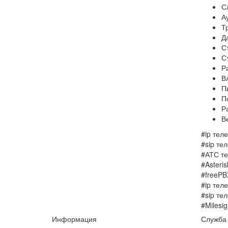
С
А
Т
Д
С
С
Р
В
П
По
Р
В
#ip тел
#sip те
#АТС т
#Asteri
#freePB
#ip тел
#sip те
#Milesi
Информация
Служба