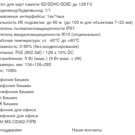
лот для карт памяти SD/SDHC/SDXC до 128 Гб
удиовход/Аудиовыход: 1/1
ревожные интерфейсы: 1вх/1вых
альность ИК подсветки: до 60 м (до 100 м для объектива 7~22 мм)
тепень пылевлагозащищенности IP67
тепень вандалозащищенности IK10 (опционально)
абочая температура: от -40℃ до +60℃
лажность: 0-90% (без конденсирования)
итание: PoE (802.3af) / 12В ± 10% DC
требление: 5 Вт (макс.) (9 Вт макс. с ИК)
азмеры, мм: 134×126×285
ес: 1080г
ефония Бишкек
лефония Бишкек
елефония Бишкек
sk Бишкек
X Бишкек
ефония для офиса
лефония для офиса
ght MS-C5362-FIPB
 поддержки
Наши контакты