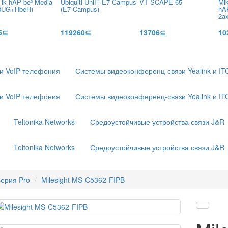
Tik hAP be³ Media
Ubiquiti UniFi E7 Campus
VT SCAPE 65
Mik
3UG+HbeH)
(E7-Campus)
hA
2a
5⊆
119260⊆
13706⊆
10
 и VoIP телефония
Системы видеоконференц-связи Yealink и IT
 и VoIP телефония
Системы видеоконференц-связи Yealink и IT
Teltonika Networks
Средоустойчивые устройства связи J&R
Teltonika Networks
Средоустойчивые устройства связи J&R
ерия Pro
Milesight MS-C5362-FIPB