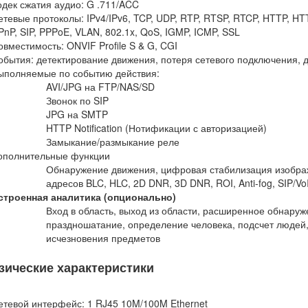
одек сжатия аудио: G .711/ACC
етевые протоколы: IPv4/IPv6, TCP, UDP, RTP, RTSP, RTCP, HTTP, H
PnP, SIP, PPPoE, VLAN, 802.1x, QoS, IGMP, ICMP, SSL
овместимость: ONVIF Profile S & G, CGI
обытия: детектирование движения, потеря сетевого подключения, д
ыполняемые по событию действия:
AVI/JPG на FTP/NAS/SD
Звонок по SIP
JPG на SMTP
HTTP Notification (Нотификации с авторизацией)
Замыкание/размыкание реле
ополнительные функции
Обнаружение движения, цифровая стабилизация изображ
адресов BLC, HLC, 2D DNR, 3D DNR, ROI, Anti-fog, SIP/Vo
строенная аналитика (опционально)
Вход в область, выход из области, расширенное обнаруж
праздношатание, определение человека, подсчет людей,
исчезновения предметов
зические характеристики
етевой интерфейс: 1 RJ45 10M/100M Ethernet