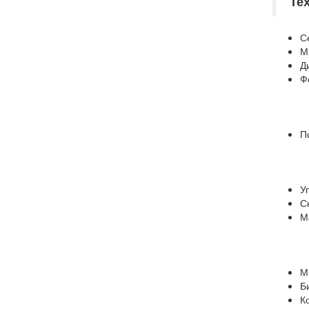
Те
С
Ми
Д
Ф
П
У
С
М
М
Б
К