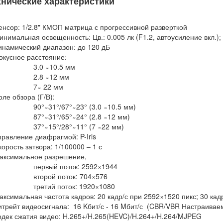
хнические характеристики
енсор: 1/2.8" КМОП матрица с прогрессивной разверткой
нимальная освещенность: Цв.: 0.005 лк (F1.2, автоусиление вкл.); Ч
инамический диапазон: до 120 дБ
окусное расстояние:
3.0 ̴ 10.5 мм
2.8 ̴ 12 мм
7 ̴ 22 мм
оле обзора (Г/В):
90° ̴ 31°/67° ̴ 23° (3.0 ̴ 10.5 мм)
87° ̴ 31°/65° ̴ 24° (2.8 ̴ 12 мм)
37° ̴ 15°/28° ̴ 11° (7 ̴ 22 мм)
правление диафрагмой: P-Iris
корость затвора: 1/100000 – 1 с
аксимальное разрешение,
первый поток: 2592×1944
второй поток: 704×576
третий поток: 1920×1080
аксимальная частота кадров: 20 кадр/с при 2592×1520 пикс; 30 кад
итрейт видеосигнала: 16 Kбит/с - 16 Mбит/с (CBR/VBR Настраивае
одек сжатия видео: H.265+/H.265(HEVC)/H.264+/H.264/MJPEG