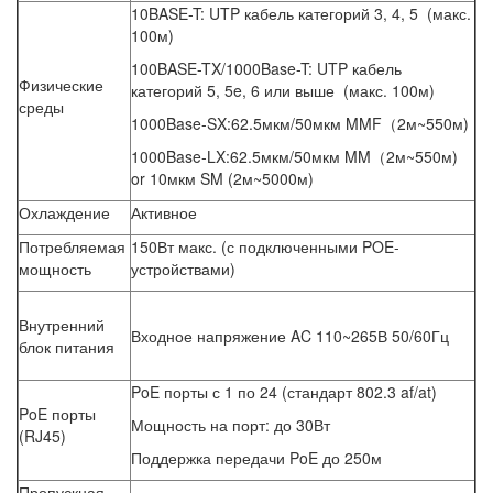
10BASE-T: UTP кабель категорий 3, 4, 5 (макс.
100м)
100BASE-TX/1000Base-T: UTP кабель
Физические
категорий 5, 5e, 6 или выше (макс. 100м)
среды
1000Base-SX:62.5мкм/50мкм MMF（2м~550м)
1000Base-LX:62.5мкм/50мкм MM（2м~550м)
or 10мкм SM (2м~5000м)
Охлаждение
Активное
Потребляемая
150Вт макс. (с подключенными POE-
мощность
устройствами)
Внутренний
Входное напряжение AC 110~265В 50/60Гц
блок питания
PoE порты с 1 по 24 (стандарт 802.3 af/at)
PoE порты
Мощность на порт: до 30Вт
(RJ45)
Поддержка передачи PoE до 250м
Пропускная