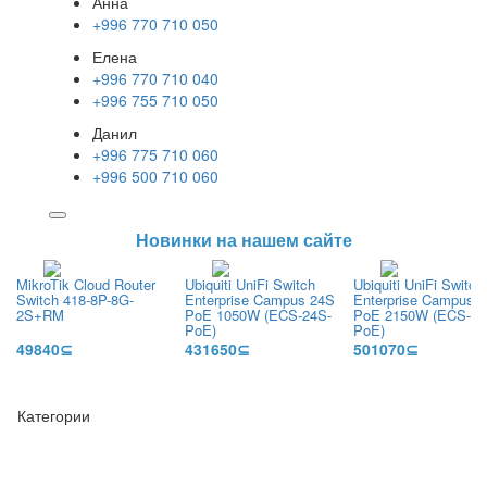
Анна
+996 770 710 050
Елена
+996 770 710 040
+996 755 710 050
Данил
+996 775 710 060
+996 500 710 060
Новинки на нашем сайте
MikroTik Cloud Router
Ubiquiti UniFi Switch
Ubiquiti UniFi Switch
Switch 418-8P-8G-
Enterprise Campus 24S
Enterprise Campus 
2S+RM
PoE 1050W (ECS-24S-
PoE 2150W (ECS-48
PoE)
PoE)
49840⊆
431650⊆
501070⊆
Категории