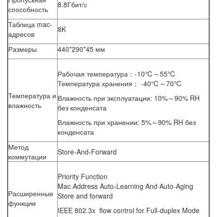
8.8Гбит/с
способность
Таблица mac-
8K
адресов
Размеры
440*290*45 мм
Рабочая температура：-10℃～55℃
Температура хранения： -40℃～70℃
Температура и
Влажность при эксплуатации: 10%～90% RH
влажность
без конденсата
Влажность при хранении: 5%～90% RH без
конденсата
Метод
Store-And-Forward
коммутации
Priority Function
Mac Address Auto-Learning And Auto-Aging
Расширенные
Store and forward
функции
IEEE 802.3x flow control for Full-duplex Mode