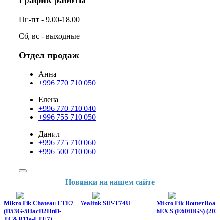
График работы
Пн-пт - 9.00-18.00
Сб, вс - выходные
Отдел продаж
Анна
+996 770 710 050
Елена
+996 770 710 040
+996 755 710 050
Данил
+996 775 710 060
+996 500 710 060
Новинки на нашем сайте
MikroTik Chateau LTE7
Yealink SIP-T74U
MikroTik RouterBoar
(D53G-5HacD2HnD-
hEX S (E60iUGS) (202
TC&R11e-LTE7)