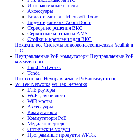
Интерактивные панели
Аксессуары
Видеотерминалы Microsoft Room
Видеотерминалы Zoom Room
Серверные решения ВКС
Сервисные контракты AMS
Стойки и крепления для ВКС
Показать все Системы видеоконференц-связи Yealink и
ITC
Неуправляемые PoE-коммутаторы
Неуправляемые PoE-
коммутаторы
Linkff Networks
Tenda
Показать все Неуправляемые PoE-коммутаторы
Wi-Tek Networks
Wi-Tek Networks
LTE роутеры
Wi-Fi для бизнеса
WiFi мосты
Аксессуары
Коммутаторы
Коммутаторы PoE
Медиаконвертеры
Оптические модули
Программные продукты Wi-Tek