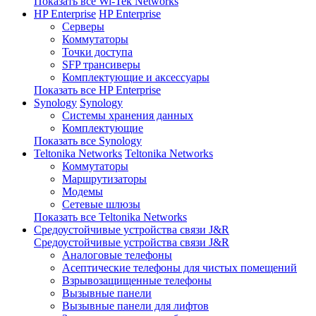
Показать все Wi-Tek Networks
HP Enterprise
HP Enterprise
Серверы
Коммутаторы
Точки доступа
SFP трансиверы
Комплектующие и аксессуары
Показать все HP Enterprise
Synology
Synology
Системы хранения данных
Комплектующие
Показать все Synology
Teltonika Networks
Teltonika Networks
Коммутаторы
Маршрутизаторы
Модемы
Сетевые шлюзы
Показать все Teltonika Networks
Средоустойчивые устройства связи J&R
Средоустойчивые устройства связи J&R
Аналоговые телефоны
Асептические телефоны для чистых помещений
Взрывозащищенные телефоны
Вызывные панели
Вызывные панели для лифтов