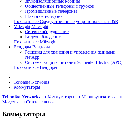
Звукоизоляционные кабины
Общественные телефоны с трубкой
Промышленные телефоны
Шахтные телефоны
Показать все Средоустойчивые устройства связи J&R
Milesight
Milesight
Сетевое оборудование
Видеонаблюдение
Показать все Milesight
Вендоры
Вендоры
Решения для хранения и управления данными
NetApp
Системы защиты питания Schneider Electric (APC)
Показать все Вендоры
Teltonika Networks
Коммутаторы
Teltonika Networks
• Коммутаторы
• Маршрутизаторы
•
Модемы
• Сетевые шлюзы
Коммутаторы