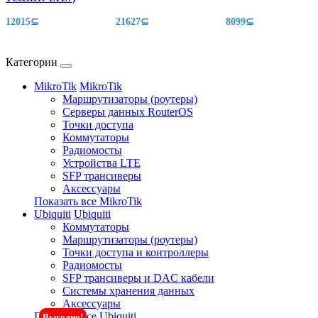
12015⊆
21627⊆
8099⊆
Категории
MikroTik
MikroTik
Маршрутизаторы (роутеры)
Серверы данных RouterOS
Точки доступа
Коммутаторы
Радиомосты
Устройства LTE
SFP трансиверы
Аксессуары
Показать все MikroTik
Ubiquiti
Ubiquiti
Коммутаторы
Маршрутизаторы (роутеры)
Точки доступа и контроллеры
Радиомосты
SFP трансиверы и DAC кабели
Системы хранения данных
Аксессуары
Показать все Ubiquiti
Выгодно!