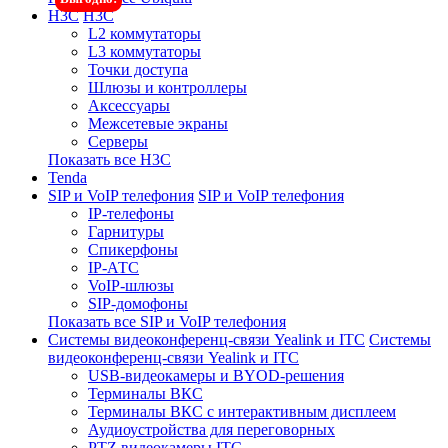
H3C
H3C
L2 коммутаторы
L3 коммутаторы
Точки доступа
Шлюзы и контроллеры
Аксессуары
Межсетевые экраны
Серверы
Показать все H3C
Tenda
SIP и VoIP телефония
SIP и VoIP телефония
IP-телефоны
Гарнитуры
Спикерфоны
IP-АТС
VoIP-шлюзы
SIP-домофоны
Показать все SIP и VoIP телефония
Системы видеоконференц-связи Yealink и ITC
Системы
видеоконференц-связи Yealink и ITC
USB-видеокамеры и BYOD-решения
Терминалы ВКС
Терминалы ВКС с интерактивным дисплеем
Аудиоустройства для переговорных
PTZ видеокамеры ITC