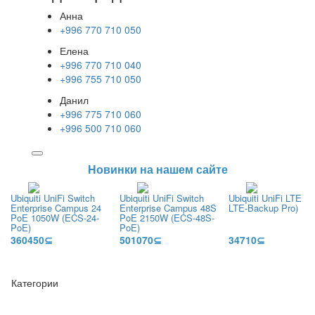
Анна
+996 770 710 050
Елена
+996 770 710 040
+996 755 710 050
Данил
+996 775 710 060
+996 500 710 060
Новинки на нашем сайте
Ubiquiti UniFi Switch
Ubiquiti UniFi Switch
Ubiquiti UniFi LTE Pr
Enterprise Campus 24
Enterprise Campus 48S
LTE-Backup Pro)
PoE 1050W (ECS-24-
PoE 2150W (ECS-48S-
PoE)
PoE)
360450⊆
501070⊆
34710⊆
Категории