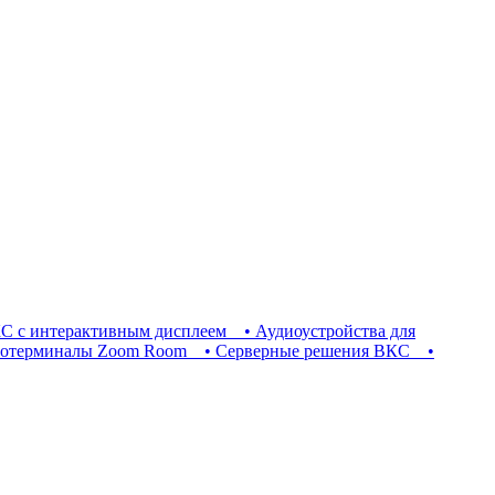
С с интерактивным дисплеем
• Аудиоустройства для
отерминалы Zoom Room
• Серверные решения ВКС
•