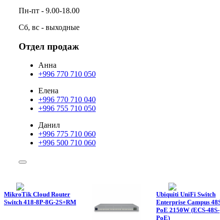
Пн-пт - 9.00-18.00
Сб, вс - выходные
Отдел продаж
Анна
+996 770 710 050
Елена
+996 770 710 040
+996 755 710 050
Данил
+996 775 710 060
+996 500 710 060
MikroTik Cloud Router
Ubiquiti UniFi Switch
Switch 418-8P-8G-2S+RM
Enterprise Campus 48
PoE 2150W (ECS-48S-
PoE)