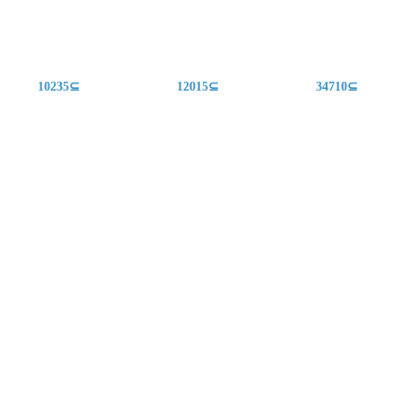
10235⊆
12015⊆
34710⊆