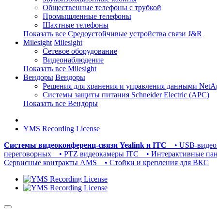
Общественные телефоны с трубкой
Промышленные телефоны
Шахтные телефоны
Показать все Средоустойчивые устройства связи J&R
Milesight
Milesight
Сетевое оборудование
Видеонаблюдение
Показать все Milesight
Вендоры
Вендоры
Решения для хранения и управления данными NetA
Системы защиты питания Schneider Electric (APC)
Показать все Вендоры
YMS Recording License
Системы видеоконференц-связи Yealink и ITC
• USB-видео
переговорных
• PTZ видеокамеры ITC
• Интерактивные па
Сервисные контракты AMS
• Стойки и крепления для ВКС