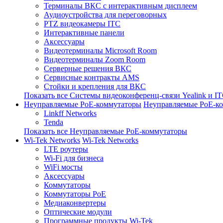
Терминалы ВКС с интерактивным дисплеем
Аудиоустройства для переговорных
PTZ видеокамеры ITC
Интерактивные панели
Аксессуары
Видеотерминалы Microsoft Room
Видеотерминалы Zoom Room
Серверные решения ВКС
Сервисные контракты AMS
Стойки и крепления для ВКС
Показать все Системы видеоконференц-связи Yealink и I
Неуправляемые PoE-коммутаторы
Неуправляемые PoE-к
Linkff Networks
Tenda
Показать все Неуправляемые PoE-коммутаторы
Wi-Tek Networks
Wi-Tek Networks
LTE роутеры
Wi-Fi для бизнеса
WiFi мосты
Аксессуары
Коммутаторы
Коммутаторы PoE
Медиаконвертеры
Оптические модули
Программные продукты Wi-Tek