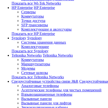
Показать все Wi-Tek Networks
HP Enterprise
HP Enterprise
Серверы
Коммутаторы
Точки доступа
SFP трансиверы
Комплектующие и аксессуары
Показать все HP Enterprise
Synology
Synology
Системы хранения данных
Комплектующие
Показать все Synology
Teltonika Networks
Teltonika Networks
Коммутаторы
Маршрутизаторы
Модемы
Сетевые шлюзы
Показать все Teltonika Networks
Средоустойчивые устройства связи J&R
Средоустойчивые
Аналоговые телефоны
Асептические телефоны для чистых помещений
Взрывозащищенные телефоны
Вызывные панели
Вызывные панели для лифтов
Звукоизоляционные кабины