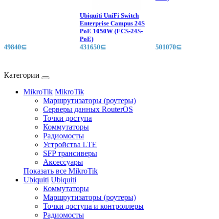
Ubiquiti UniFi Switch
Enterprise Campus 24S
PoE 1050W (ECS-24S-
PoE)
49840⊆
431650⊆
501070⊆
Категории
MikroTik
MikroTik
Маршрутизаторы (роутеры)
Серверы данных RouterOS
Точки доступа
Коммутаторы
Радиомосты
Устройства LTE
SFP трансиверы
Аксессуары
Показать все MikroTik
Ubiquiti
Ubiquiti
Коммутаторы
Маршрутизаторы (роутеры)
Точки доступа и контроллеры
Радиомосты