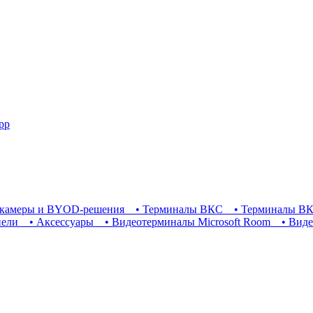
pp
камеры и BYOD-решения
• Терминалы ВКС
• Терминалы ВК
нели
• Аксессуары
• Видеотерминалы Microsoft Room
• Виде