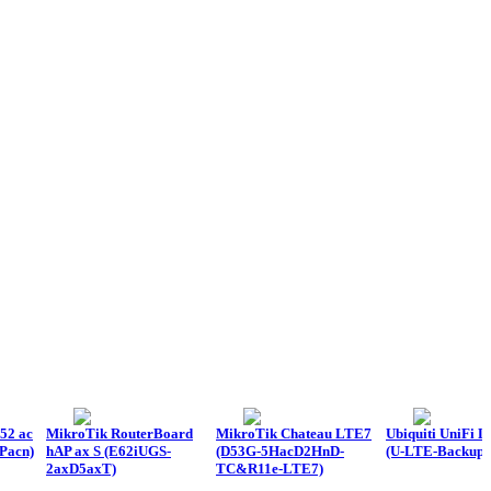
52 ac
MikroTik RouterBoard
MikroTik Chateau LTE7
Ubiquiti UniFi 
Pacn)
hAP ax S (E62iUGS-
(D53G-5HacD2HnD-
(U-LTE-Backup 
2axD5axT)
TC&R11e-LTE7)