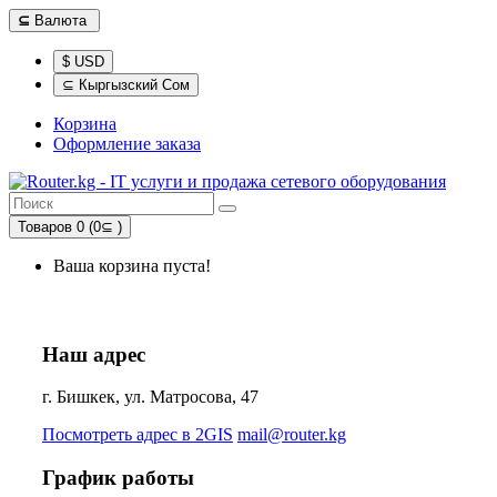
⊆
Валюта
$ USD
⊆ Кыргызский Сом
Корзина
Оформление заказа
Товаров 0 (0⊆ )
Ваша корзина пуста!
Наш адрес
г. Бишкек, ул. Матросова, 47
Посмотреть адрес в 2GIS
mail@router.kg
График работы