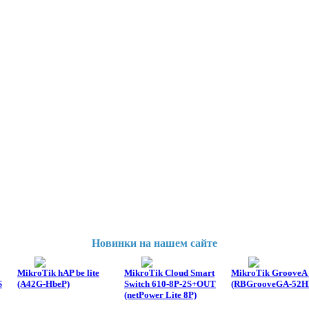
Новинки на нашем сайте
MikroTik hAP be lite
MikroTik Cloud Smart
MikroTik GrooveA 
S
(A42G-HbeP)
Switch 610-8P-2S+OUT
(RBGrooveGA-52H
(netPower Lite 8P)