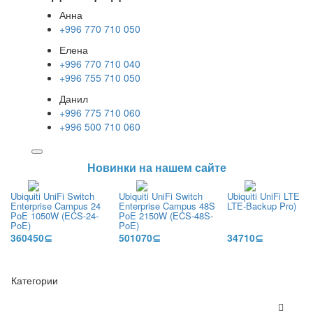
Анна
+996 770 710 050
Елена
+996 770 710 040
+996 755 710 050
Данил
+996 775 710 060
+996 500 710 060
Новинки на нашем сайте
Ubiquiti UniFi Switch
Ubiquiti UniFi Switch
Ubiquiti UniFi LTE Pr
Enterprise Campus 24
Enterprise Campus 48S
LTE-Backup Pro)
PoE 1050W (ECS-24-
PoE 2150W (ECS-48S-
PoE)
PoE)
360450⊆
501070⊆
34710⊆
Категории