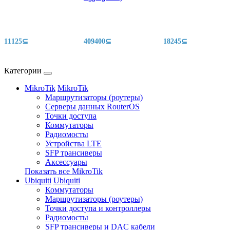
11125⊆
409400⊆
18245⊆
Категории
MikroTik
MikroTik
Маршрутизаторы (роутеры)
Серверы данных RouterOS
Точки доступа
Коммутаторы
Радиомосты
Устройства LTE
SFP трансиверы
Аксессуары
Показать все MikroTik
Ubiquiti
Ubiquiti
Коммутаторы
Маршрутизаторы (роутеры)
Точки доступа и контроллеры
Радиомосты
SFP трансиверы и DAC кабели