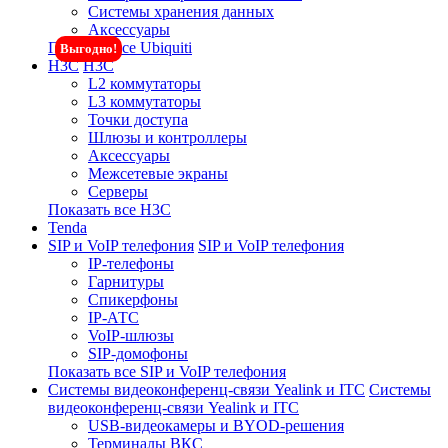
Системы хранения данных
Аксессуары
Показать все Ubiquiti
Выгодно!
H3C
H3C
L2 коммутаторы
L3 коммутаторы
Точки доступа
Шлюзы и контроллеры
Аксессуары
Межсетевые экраны
Серверы
Показать все H3C
Tenda
SIP и VoIP телефония
SIP и VoIP телефония
IP-телефоны
Гарнитуры
Спикерфоны
IP-АТС
VoIP-шлюзы
SIP-домофоны
Показать все SIP и VoIP телефония
Системы видеоконференц-связи Yealink и ITC
Системы
видеоконференц-связи Yealink и ITC
USB-видеокамеры и BYOD-решения
Терминалы ВКС