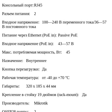
Консольный порт:
RJ45
Разъем питания:
2
Входное напряжение:
100—240 В переменного тока/36—57
В постоянного тока
Питание через Ethernet (PoE in):
Passive PoE
Входное напряжение (PoE in):
43—57 В
Макс. потребляемая мощность, Вт:
45
Назначение:
Внутреннее
Кнопка перезагрузки:
Да
Рабочая температура:
от -40 до +70 °C
Габариты:
320 x 185 x 44 мм
Крепление в стойку 19 дюймов (rack-mount):
Да
Производитель:
Mikrotik
QSFP28 порты:
2