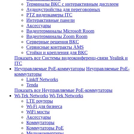
Терминалы ВКС с интерактивным дисплеем
Аудиоустройства для переговорных
PTZ видеокамеры ITC
Интерактивные панели
Аксессуары
Видеотерминалы Microsoft Room
Видеотерминалы Zoom Room
Серверные решения ВКС
Сервисные контракты AMS
Стойки и крепления для ВКС
Показать все Системы видеоконференц-связи Yealink и
ITC
Неуправляемые PoE-коммутаторы
Неуправляемые PoE-
коммутаторы
Linkff Networks
Tenda
Показать все Неуправляемые PoE-коммутаторы
Wi-Tek Networks
Wi-Tek Networks
LTE роутеры
Wi-Fi для бизнеса
WiFi мосты
Аксессуары
Коммутаторы
Коммутаторы PoE
Медиаконвертеры