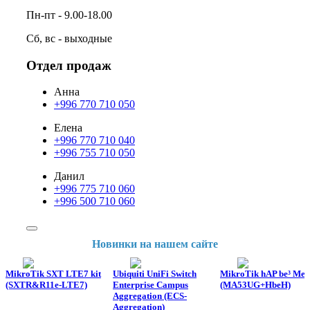
Пн-пт - 9.00-18.00
Сб, вс - выходные
Отдел продаж
Анна
+996 770 710 050
Елена
+996 770 710 040
+996 755 710 050
Данил
+996 775 710 060
+996 500 710 060
Новинки на нашем сайте
MikroTik SXT LTE7 kit
Ubiquiti UniFi Switch
MikroTik hAP be³ Med
(SXTR&R11e-LTE7)
Enterprise Campus
(MA53UG+HbeH)
Aggregation (ECS-
Aggregation)