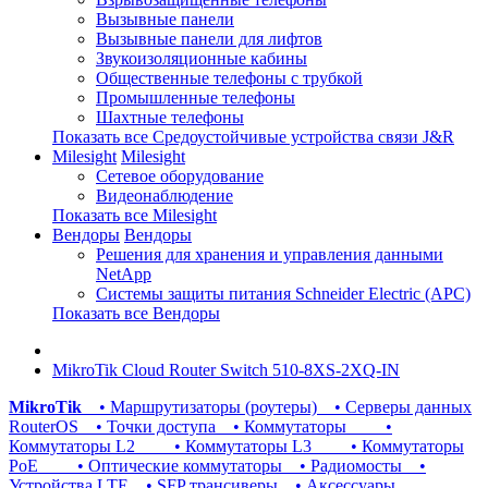
Вызывные панели
Вызывные панели для лифтов
Звукоизоляционные кабины
Общественные телефоны с трубкой
Промышленные телефоны
Шахтные телефоны
Показать все Средоустойчивые устройства связи J&R
Milesight
Milesight
Сетевое оборудование
Видеонаблюдение
Показать все Milesight
Вендоры
Вендоры
Решения для хранения и управления данными
NetApp
Системы защиты питания Schneider Electric (APC)
Показать все Вендоры
MikroTik Cloud Router Switch 510-8XS-2XQ-IN
MikroTik
• Маршрутизаторы (роутеры)
• Серверы данных
RouterOS
• Точки доступа
• Коммутаторы
•
Коммутаторы L2
• Коммутаторы L3
• Коммутаторы
PoE
• Оптические коммутаторы
• Радиомосты
•
Устройства LTE
• SFP трансиверы
• Аксессуары