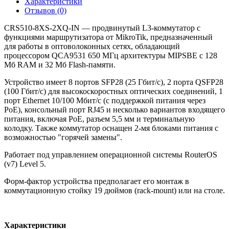
Характеристики
Отзывов (0)
CRS510-8XS-2XQ-IN — продвинутый L3-коммутатор с
функциями маршрутизатора от MikroTik, предназначенный
для работы в оптоволоконных сетях, обладающий
процессором QCA9531 650 МГц архитектуры MIPSBE с 128
Мб RAM и 32 Мб Flash-памяти.
Устройство имеет 8 портов SFP28 (25 Гбит/c), 2 порта QSFP28
(100 Гбит/c) для высокоскоростных оптических соединений, 1
порт Ethernet 10/100 Мбит/с (с поддержкой питания через
PoE), консольный порт RJ45 и несколько вариантов входящего
питания, включая PoE, разъем 5,5 мм и терминальную
колодку. Также коммутатор оснащен 2-мя блоками питания с
возможностью "горячей замены".
Работает под управлением операционной системы RouterOS
(v7) Level 5.
Форм-фактор устройства предполагает его монтаж в
коммутационную стойку 19 дюймов (rack-mount) или на столе.
Характеристики