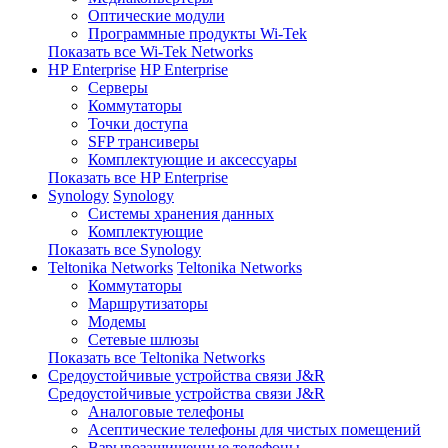
Оптические модули
Программные продукты Wi-Tek
Показать все Wi-Tek Networks
HP Enterprise
HP Enterprise
Серверы
Коммутаторы
Точки доступа
SFP трансиверы
Комплектующие и аксессуары
Показать все HP Enterprise
Synology
Synology
Системы хранения данных
Комплектующие
Показать все Synology
Teltonika Networks
Teltonika Networks
Коммутаторы
Маршрутизаторы
Модемы
Сетевые шлюзы
Показать все Teltonika Networks
Средоустойчивые устройства связи J&R
Средоустойчивые устройства связи J&R
Аналоговые телефоны
Асептические телефоны для чистых помещений
Взрывозащищенные телефоны