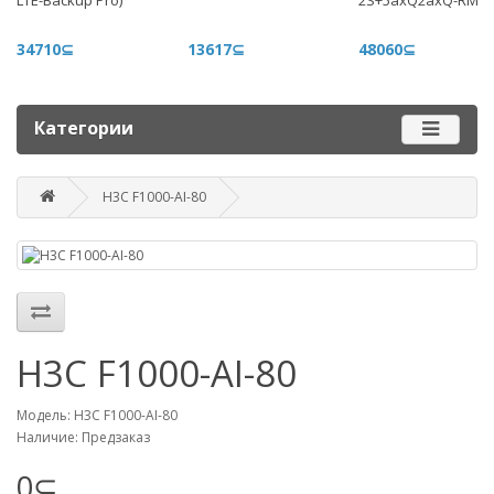
LTE-Backup Pro)
2S+5axQ2axQ-RM
+996 775 710 060
+996 500 710 060
34710⊆
13617⊆
48060⊆
График работы
Пн-пт - 9.00-18.00
Категории
Сб, вс - выходные
H3C F1000-AI-80
Наш адрес
г. Бишкек, ул. Матросова, 47
Посмотреть адрес в 2GIS
mail@router.kg
H3C F1000-AI-80
Модель: H3C F1000-AI-80
Наличие: Предзаказ
0⊆