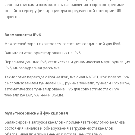
черным спискам и возможность направления запросов в режиме
онлайн к серверу фильтрации для определенной категории URL-
адресов.
Возможности IPv6
Межсетевой экран с контролем состояния соединений для IPv6.
Защита от атак, ориентированных на IPv6.
Пересылка данных IPv6, статическая и динамическая маршрутизация
IPv6, многоадресная рассылка.
Технологии перехода с IPv4 на IPv6, включая NAT-PT, IPv6 поверх IPv4
с использованием туннелей GRE, ручные туннели, туннели IPv6 в IPv4,
автоматическое туннелирование IPv6 для совместимости с IPv4,
туннели ISATAP, NAT444 и DS-Lite.
Мультисервисный функционал
Балансировка загрузки каналов – применяет технологию анализа
состояния каналов и обнаружения загруженности каналов,
обеспечивая при применении к исходящему трафику