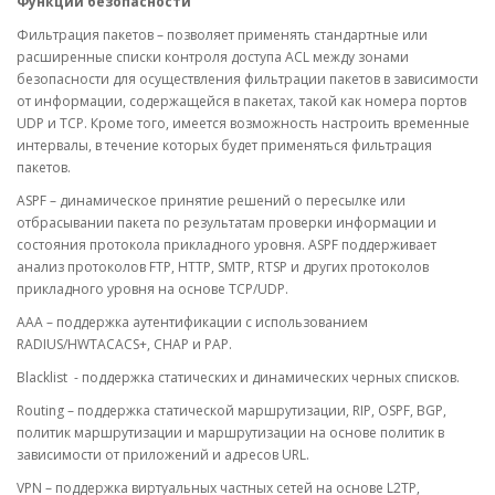
Функции безопасности
Фильтрация пакетов – позволяет применять стандартные или
расширенные списки контроля доступа ACL между зонами
безопасности для осуществления фильтрации пакетов в зависимости
от информации, содержащейся в пакетах, такой как номера портов
UDP и TCP. Кроме того, имеется возможность настроить временные
интервалы, в течение которых будет применяться фильтрация
пакетов.
ASPF – динамическое принятие решений о пересылке или
отбрасывании пакета по результатам проверки информации и
состояния протокола прикладного уровня. ASPF поддерживает
анализ протоколов FTP, HTTP, SMTP, RTSP и других протоколов
прикладного уровня на основе TCP/UDP.
AAA – поддержка аутентификации с использованием
RADIUS/HWTACACS+, CHAP и PAP.
Blacklist - поддержка статических и динамических черных списков.
Routing – поддержка статической маршрутизации, RIP, OSPF, BGP,
политик маршрутизации и маршрутизации на основе политик в
зависимости от приложений и адресов URL.
VPN – поддержка виртуальных частных сетей на основе L2TP,