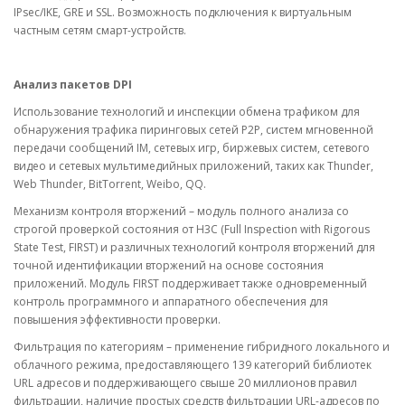
IPsec/IKE, GRE и SSL. Возможность подключения к виртуальным
частным сетям смарт-устройств.
Анализ пакетов DPI
Использование технологий и инспекции обмена трафиком для
обнаружения трафика пиринговых сетей P2P, систем мгновенной
передачи сообщений IM, сетевых игр, биржевых систем, сетевого
видео и сетевых мультимедийных приложений, таких как Thunder,
Web Thunder, BitTorrent, Weibo, QQ.
Механизм контроля вторжений – модуль полного анализа со
строгой проверкой состояния от H3C (Full Inspection with Rigorous
State Test, FIRST) и различных технологий контроля вторжений для
точной идентификации вторжений на основе состояния
приложений. Модуль FIRST поддерживает также одновременный
контроль программного и аппаратного обеспечения для
повышения эффективности проверки.
Фильтрация по категориям – применение гибридного локального и
облачного режима, предоставляющего 139 категорий библиотек
URL адресов и поддерживающего свыше 20 миллионов правил
фильтрации, наличие простых средств фильтрации URL-адресов по