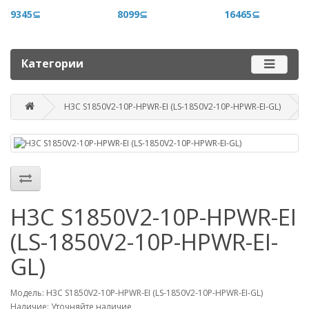
+996 500 710 060
9345⊆
8099⊆
16465⊆
График работы
Пн-пт - 9.00-18.00
Категории
Сб, вс - выходные
H3C S1850V2-10P-HPWR-EI (LS-1850V2-10P-HPWR-EI-GL)
Наш адрес
г. Бишкек, ул. Матросова, 47
Посмотреть адрес в 2GIS
mail@router.kg
H3C S1850V2-10P-HPWR-EI
(LS-1850V2-10P-HPWR-EI-
GL)
Модель: H3C S1850V2-10P-HPWR-EI (LS-1850V2-10P-HPWR-EI-GL)
Наличие: Уточняйте наличие