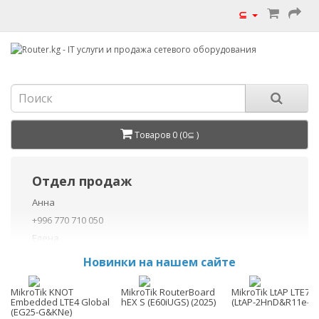
⊆
Товаров 0 (0⊆ )
Отдел продаж
Анна
+996 770 710 050
Елена
+996 770 710 040
Новинки на нашем сайте
+996 755 710 050
Данил
MikroTik KNOT
MikroTik RouterBoard
MikroTik LtAP LTE7 ki
Embedded LTE4 Global
hEX S (E60iUGS) (2025)
(LtAP-2HnD&R11e-LT
+996 775 710 060
(EG25-G&KNe)