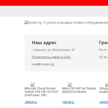
Наш адрес
Гра
г. Бишкек, ул. Матросова, 47
Пн-пт 
Посмотреть адрес в 2GIS
Сб, в
mail@router.kg
Mikrotik Cloud Router
MikroTik hAP be³ Media
Ubiqui
Switch 318-16P-2S+OUT
(MA53UG+HbeH)
Audie
(netPower 16P)
28925⊆
18245⊆
2892