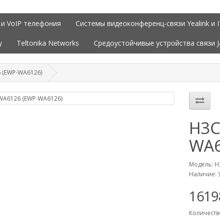
 и VoIP телефония
Системы видеоконференц-связи Yealink и 
y
Teltonika Networks
Средоустойчивые устройства связи 
 (EWP-WA6126)
H3C
WA6
Модель: H
Наличие: 
161
Количеств