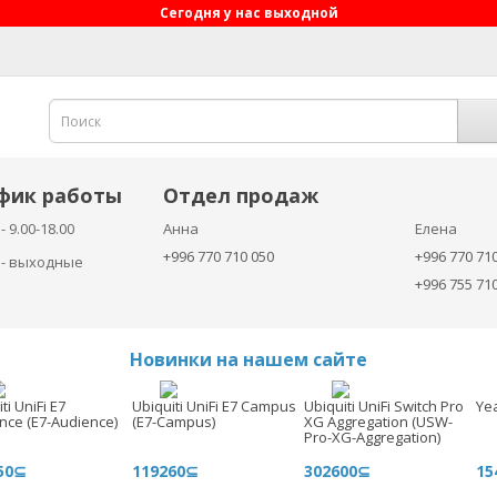
Сегодня у нас выходной
фик работы
Отдел продаж
- 9.00-18.00
Анна
Елена
+996 770 710 050
+996 770 71
с - выходные
+996 755 71
Новинки на нашем сайте
ti UniFi E7
Ubiquiti UniFi E7 Campus
Ubiquiti UniFi Switch Pro
Ye
nce (E7-Audience)
(E7-Campus)
XG Aggregation (USW-
Pro-XG-Aggregation)
50⊆
119260⊆
302600⊆
15