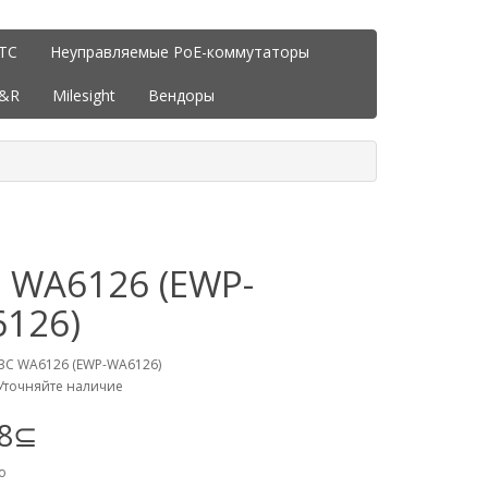
ITC
Неуправляемые PoE-коммутаторы
J&R
Milesight
Вендоры
 WA6126 (EWP-
126)
3C WA6126 (EWP-WA6126)
Уточняйте наличие
98⊆
о