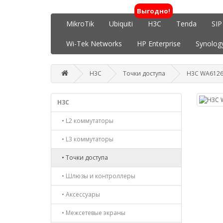
Выгодно!
MikroTik
Ubiquiti
H3C
Tenda
SIP
Wi-Tek Networks
HP Enterprise
Synolog
H3C
Точки доступа
H3C WA6126
H3C
• L2 коммутаторы
• L3 коммутаторы
• Точки доступа
• Шлюзы и контроллеры
• Аксессуары
• Межсетевые экраны