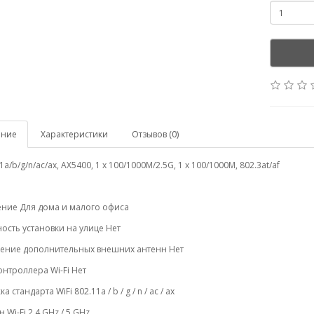
ание
Характеристики
Отзывов (0)
1a/b/g/n/ac/ax, AX5400, 1 x 100/1000M/2.5G, 1 x 100/1000M, 802.3at/af
ние Для дома и малого офиса
сть установки на улице Нет
ение дополнительных внешних антенн Нет
нтроллера Wi-Fi Нет
 стандарта WiFi 802.11a / b / g / n / ac / ax
 Wi-Fi 2.4 GHz / 5 GHz