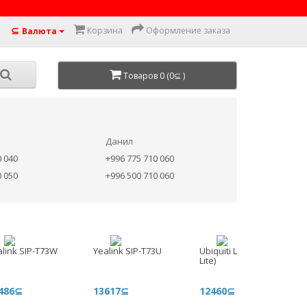
⊆
Корзина
Оформление заказа
Валюта
Товаров 0 (0⊆ )
Данил
0 040
+996 775 710 060
0 050
+996 500 710 060
alink SIP-T73W
Yealink SIP-T73U
Ubiquiti LTU Lite (LTU-
Lite)
486⊆
13617⊆
12460⊆