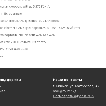
ьная скорость WiFi до 5,375 Гбит/с
енн Встроенные
во Ethernet (LAN / RJ45) портов 2 LAN порта
в Ethernet (LAN / RJ45) портов 2500 Base-TX (2500 мбит/с)
тво портов внешней сети WAN Без WAN
от сети 220В Без питания от сети
PoE С PoE питанием
лый
 поддержки
Наши контакты
ы
г. Бишкек, ул. Матросова, 47
айта
mail@router.kg
Посмотреть адрес в 2GIS