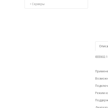
• Серверы
Опис
IEEE802.1
Примене
Возможно
Подключ
Режим ко
Поддержка
Диапазон