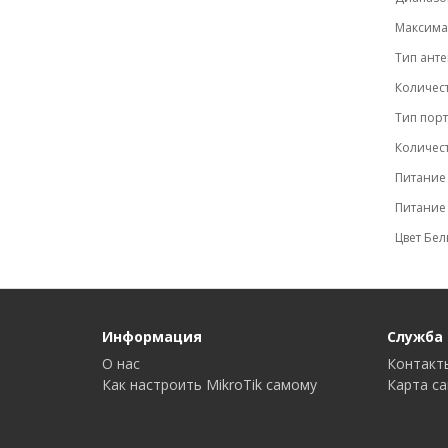
Максимал
Тип ант
Количест
Тип порто
Количес
Питание 
Питание 
Цвет Бе
Информация
Служба
О нас
Контакт
Как настроить MikroTik самому
Карта с