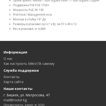
Uplink Speed / Media 1 GbE Gigabit Fiber / 1 GbE Gigabit Copper
Поддержка PoE PoE / PoE+
Мощность PoE, Вт 195
IPv6 Host / Management есть
Монтаж в стойку 19" Да
Размеры в упаковке (Ш x Г x В), см 57 x 49 x 12
Вес в упаковке, кг 6.689
Информация
О нас
Как настроить MikroTik самому
Служба поддержки
Контакты
Карта сайта
Наши контакты
г. Бишкек, ул. Матросова, 47
mail@router.kg
Посмотреть адрес в 2GIS