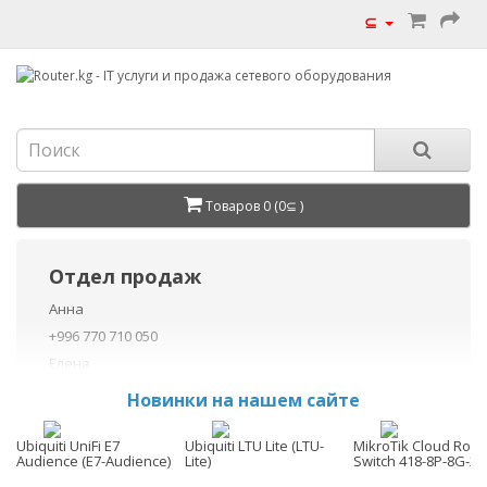
⊆
Товаров 0 (0⊆ )
Отдел продаж
Анна
+996 770 710 050
Елена
+996 770 710 040
Новинки на нашем сайте
+996 755 710 050
Данил
Ubiquiti UniFi E7
Ubiquiti LTU Lite (LTU-
MikroTik Cloud Rout
Audience (E7-Audience)
Lite)
Switch 418-8P-8G-2
+996 775 710 060