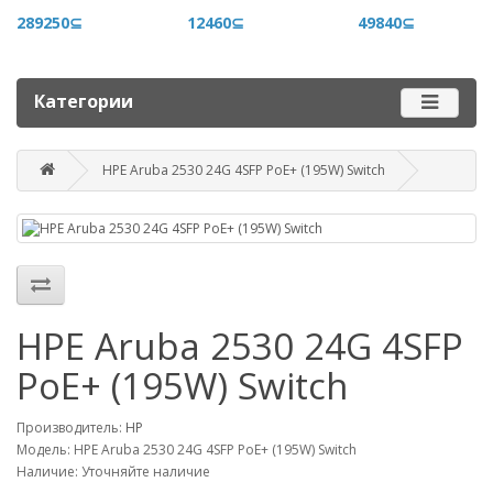
+996 500 710 060
289250⊆
12460⊆
49840⊆
График работы
Пн-пт - 9.00-18.00
Категории
Сб, вс - выходные
HPE Aruba 2530 24G 4SFP PoE+ (195W) Switch
Наш адрес
г. Бишкек, ул. Матросова, 47
Посмотреть адрес в 2GIS
mail@router.kg
HPE Aruba 2530 24G 4SFP
PoE+ (195W) Switch
Производитель:
HP
Модель: HPE Aruba 2530 24G 4SFP PoE+ (195W) Switch
Наличие: Уточняйте наличие