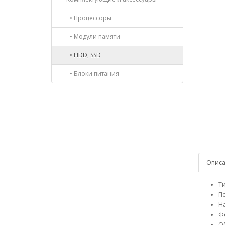
• Процессоры
• Модули памяти
• HDD, SSD
• Блоки питания
Опис
Т
По
Н
Фо
О