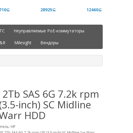
710⊆
28925⊆
12460⊆
ITC
Неуправляемые PoE-коммутаторы
J&R
Milesight
Вендоры
 2Tb SAS 6G 7.2k rpm
(3.5-inch) SC Midline
 Warr HDD
итель:
HP
E 2Tb SAS 6G 7.2k rpm LFF (3.5-inch) SC Midline 1yr Warr