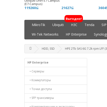
Ubiquiti UniFi E7 Campus
(E7-Campus)
119260⊆
21627⊆
3604
Выгодно!
MikroTik
Ubiquiti
H3C
Tenda
SIP
Wi-Tek Networks
HP Enterprise
Synolog
HDD, SSD
HPE 2Tb SAS 6G 7.2k rpm LFF (3
HP Enterprise
• Серверы
• Коммутаторы
• Точки доступа
• SFP трансиверы
• Комплектующие и аксессуары