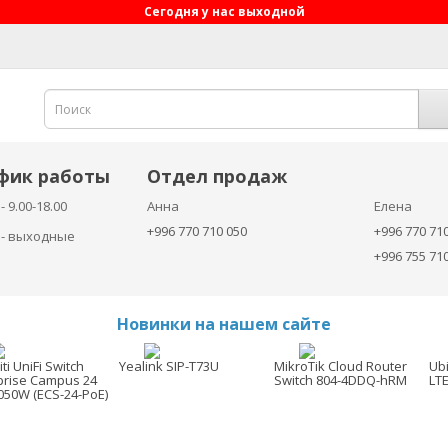
Сегодня у нас выходной
фик работы
Отдел продаж
- 9.00-18.00
Анна
Елена
+996 770 710 050
+996 770 71
с - выходные
+996 755 71
Новинки на нашем сайте
ti UniFi Switch
Yealink SIP-T73U
MikroTik Cloud Router
Ubi
prise Campus 24
Switch 804-4DDQ-hRM
LT
050W (ECS-24-PoE)