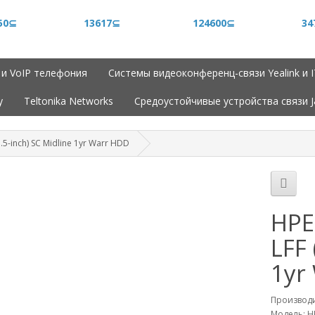
50⊆
13617⊆
124600⊆
34
 и VoIP телефония
Системы видеоконференц-связи Yealink и 
y
Teltonika Networks
Средоустойчивые устройства связи 
.5-inch) SC Midline 1yr Warr HDD
HPE
LFF 
1yr
Производ
Модель: HP