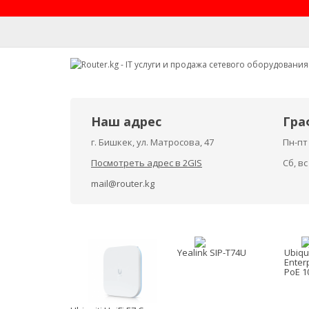
Наш адрес
Гра
г. Бишкек, ул. Матросова, 47
Пн-пт 
Посмотреть адрес в 2GIS
Сб, в
mail@router.kg
Yealink SIP-T74U
Ubiqui
Enter
PoE 1