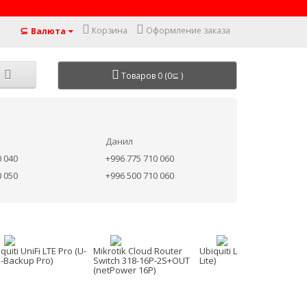
⊆
Корзина
Оформление заказа
Валюта
Товаров 0 (0⊆ )
Данил
0 040
+996 775 710 060
0 050
+996 500 710 060
quiti UniFi LTE Pro (U-
Mikrotik Cloud Router
Ubiquiti LTU Lite (LTU-
E-Backup Pro)
Switch 318-16P-2S+OUT
Lite)
(netPower 16P)