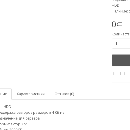
HDD
Наличие: 
0⊆
Количеств
ание
Характеристики
Отзывов (0)
ип HDD
ддержка секторов размером 4 КБ нет
азначение для сервера
рм-фактор 3.5"
бъем 2000 ГБ