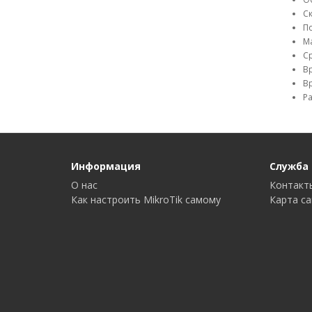
С
П
Ма
Ср
Вр
Вр
Ра
Информация
Служба
О нас
Контакт
Как настроить MikroTik самому
Карта с