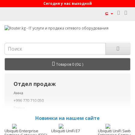
Сегодня у нас выходной
⊆
Товаров 0 (0⊆ )
Отдел продаж
Анна
+996 770 710 050
Елена
+996 770 710 040
Новинки на нашем сайте
+996 755 710 050
Данил
Ubiquiti Enterprise
Ubiquiti UniFi E7
Ubiquiti UniFi Switch