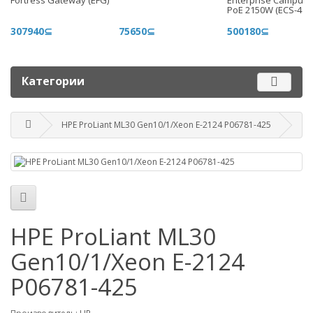
Fortress Gateway (EFG)
Enterprise Campus 
+996 775 710 060
PoE 2150W (ECS-48-
+996 500 710 060
307940⊆
75650⊆
500180⊆
График работы
Пн-пт - 9.00-18.00
Категории
Сб, вс - выходные
HPE ProLiant ML30 Gen10/1/Xeon E-2124 P06781-425
Наш адрес
г. Бишкек, ул. Матросова, 47
Посмотреть адрес в 2GIS
mail@router.kg
HPE ProLiant ML30
Gen10/1/Xeon E-2124
P06781-425