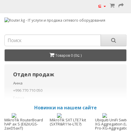
⊆
Товаров 0 (0⊆ )
Отдел продаж
Анна
+996 770 710 050
Елена
+996 770 710 040
Новинки на нашем сайте
+996 755 710 050
Данил
MikroTik RouterBoard
MikroTik SXT LTE7 kit
Ubiquiti UniFi Switch
hAP ax S (E62iUGS-
(SXTR&R11e-LTE7)
XG Aggregation (US
+996 775 710 060
2axD5axT)
Pro-XG-Aggregation)