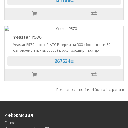
131186⊆
Yeastar P570
Yeastar P570 — это IP-АТС P-серии на 300 абонентов и 60
одновременных вызовов ( может расширяться до..
267534⊆
Показано с 1 по 4 из 4 (всего 1 страниц)
Информация
О нас