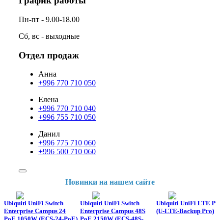
График работы
Пн-пт - 9.00-18.00
Сб, вс - выходные
Отдел продаж
Анна
+996 770 710 050
Елена
+996 770 710 040
+996 755 710 050
Данил
+996 775 710 060
+996 500 710 060
Новинки на нашем сайте
Ubiquiti UniFi Switch
Ubiquiti UniFi Switch
Ubiquiti UniFi LTE Pr
Enterprise Campus 24
Enterprise Campus 48S
(U-LTE-Backup Pro)
PoE 1050W (ECS-24-PoE)
PoE 2150W (ECS-48S-