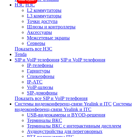
H3C
H3C
L2 коммутаторы
L3 коммутаторы
Точки доступа
Шлюзы и контроллеры
Аксессуары
Межсетевые экраны
Серверы
Показать все H3C
Tenda
SIP и VoIP телефония
SIP и VoIP телефония
IP-телефоны
Гарнитуры
Спикерфоны
IP-АТС
VoIP-шлюзы
SIP-домофоны
Показать все SIP и VoIP телефония
Системы видеоконференц-связи Yealink и ITC
Системы
видеоконференц-связи Yealink и ITC
USB-видеокамеры и BYOD-решения
Терминалы ВКС
Терминалы ВКС с интерактивным дисплеем
Аудиоустройства для переговорных
PTZ видеокамеры ITC