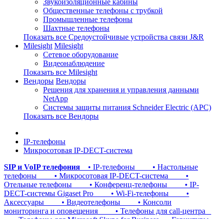
Звукоизоляционные кабины
Общественные телефоны с трубкой
Промышленные телефоны
Шахтные телефоны
Показать все Средоустойчивые устройства связи J&R
Milesight
Milesight
Сетевое оборудование
Видеонаблюдение
Показать все Milesight
Вендоры
Вендоры
Решения для хранения и управления данными
NetApp
Системы защиты питания Schneider Electric (APC)
Показать все Вендоры
IP-телефоны
Микросотовая IP-DECT-система
SIP и VoIP телефония
• IP-телефоны
• Настольные
телефоны
• Микросотовая IP-DECT-система
•
Отельные телефоны
• Конференц-телефоны
• IP-
DECT-системы Gigaset Pro
• Wi-Fi-телефоны
•
Аксессуары
• Видеотелефоны
• Консоли
мониторинга и оповещения
• Телефоны для call-центра