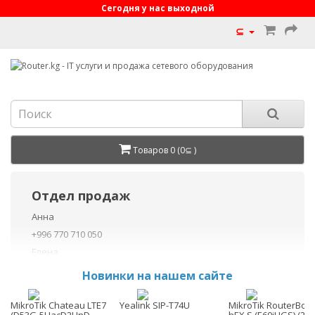
Сегодня у нас выходной
⊆
Товаров 0 (0⊆ )
Отдел продаж
Анна
+996 770 710 050
Елена
+996 770 710 040
Новинки на нашем сайте
+996 755 710 050
Данил
MikroTik Chateau LTE7
Yealink SIP-T74U
MikroTik RouterBoa