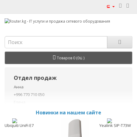
⊆
Товаров 0 (0⊆ )
Отдел продаж
Анна
+996 770 710 050
Елена
+996 770 710 040
Новинки на нашем сайте
+996 755 710 050
Данил
Ubiquiti UniFi E7
Yealink SIP-T73W
+996 775 710 060