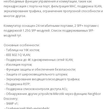
необходимые функции управления и коммутации, такие как
переадресация с порта на порт, фильтрация MAC, поддержка VLAN,
зеркалирование трафика, ограничение пропускной способности и
многое другое.
Коммутатор оснащен 24 гигабитными портами, 2 SFP+ портами с
поддержкой 1.25G SFP-модулей. Список поддерживаемых SFP-
модулей тут.
Основные особенности:
- Таблица на 16К хостов;
- IEEE 802.1Q VLAN;
- Поддержка до 4К одновременных сетей VLAN;
- Изоляция портов;
- Функции защиты и обеспечения безопасности;
- Защита от широковещательного шторма;
- Зеркалирование входящего/исходящего трафика;
- Поддержка RSTP;
- Поддержка списков контроля доступа ACL;
- Обнаружение других устройств Mikrotik через фукнцию Neighbor
Discovery;
- SNMP v1;
- Графический Web-интерфейс.