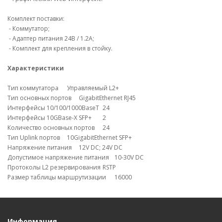
Комплект поставки:
- Коммутатор;
- Адаптер питания 24В / 1.2А;
- Комплект для крепления в стойку.
Характеристики
Тип коммутатора
Управляемый L2+
Тип основных портов
GigabitEthernet RJ45
Интерфейсы 10/100/1000BaseT
24
Интерфейсы 10GBase-X SFP+
2
Количество основных портов
24
Тип Uplink портов
10GigabitEthernet SFP+
Напряжение питания
12V DC; 24V DC
Допустимое напряжение питания
10-30V DC
Протоколы L2 резервирования
RSTP
Размер таблицы маршрутизации
16000
Информация