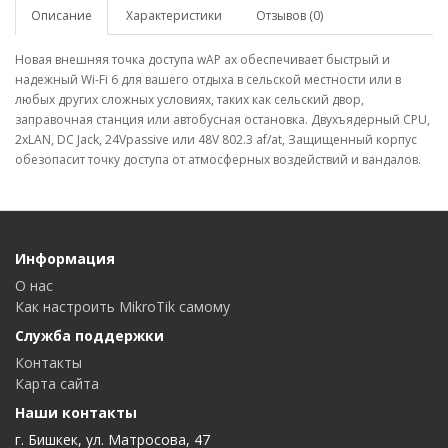
Описание
Характеристики
Отзывов (0)
Новая внешняя точка доступа wAP ax обеспечивает быстрый и
надежный Wi-Fi 6 для вашего отдыха в сельской местности или в
любых других сложных условиях, таких как сельский двор,
заправочная станция или автобусная остановка. Двухъядерный CPU,
2xLAN, DC Jack, 24Vpassive или 48V 802.3 af/at, Защищенный корпус
обезопасит точку доступа от атмосферных воздействий и вандалов.
Информация
О нас
Как настроить MikroTik самому
Служба поддержки
Контакты
Карта сайта
Наши контакты
г. Бишкек, ул. Матросова, 47