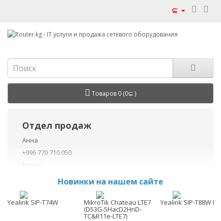
⊆
Товаров 0 (0⊆ )
Отдел продаж
Анна
+996 770 710 050
Елена
+996 770 710 040
Новинки на нашем сайте
+996 755 710 050
Данил
Yealink SIP-T74W
MikroTik Chateau LTE7
Yealink SIP-T88W Pr
(D53G-5HacD2HnD-
+996 775 710 060
TC&R11e-LTE7)