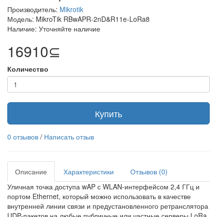
Производитель:
Mikrotik
Модель: MikroTik RBwAPR-2nD&R11e-LoRa8
Наличие: Уточняйте наличие
16910⊆
Количество
Купить
0 отзывов
/
Написать отзыв
Описание
Характеристики
Отзывов (0)
Уличная точка доступа wAP с WLAN-интерфейсом 2,4 ГГц и
портом Ethernet, который можно использовать в качестве
внутренней линии связи и предустановленного ретранслятора
UDP-пакетов на любые публичные или частные серверы LoRa.