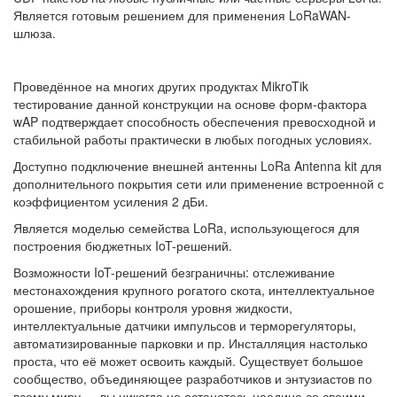
Является готовым решением для применения LoRaWAN-
шлюза.
Проведённое на многих других продуктах MikroTik
тестирование данной конструкции на основе форм-фактора
wAP подтверждает способность обеспечения превосходной и
стабильной работы практически в любых погодных условиях.
Доступно подключение внешней антенны LoRa Antenna kit для
дополнительного покрытия сети или применение встроенной с
коэффициентом усиления 2 дБи.
Является моделью семейства LoRa, использующегося для
построения бюджетных IoT-решений.
Возможности IoT-решений безграничны: отслеживание
местонахождения крупного рогатого скота, интеллектуальное
орошение, приборы контроля уровня жидкости,
интеллектуальные датчики импульсов и терморегуляторы,
автоматизированные парковки и пр. Инсталляция настолько
проста, что её может освоить каждый. Cуществует большое
сообщество, объединяющее разработчиков и энтузиастов по
всему миру — вы никогда не останетесь наедине со своими