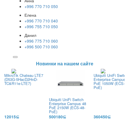
Анна
+996 770 710 050
Елена
+996 770 710 040
+996 755 710 050
Данил
+996 775 710 060
+996 500 710 060
Новинки на нашем сайте
MikroTik Chateau LTE7
Ubiquiti UniFi Switch
(D53G-5HacD2HnD-
Enterprise Campus 2
TC&R11e-LTE7)
PoE 1050W (ECS-24
PoE)
Ubiquiti UniFi Switch
Enterprise Campus 48
PoE 2150W (ECS-48-
PoE)
12015⊆
500180⊆
360450⊆