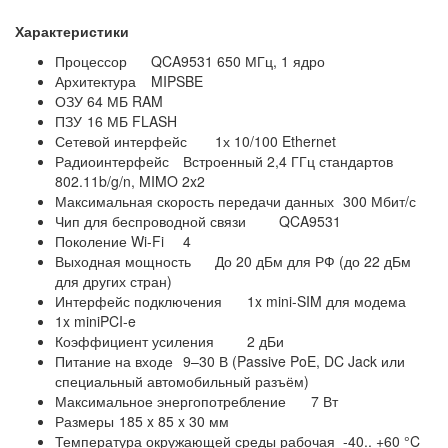
Характеристики
Процессор
QCA9531 650 МГц, 1 ядро
Архитектура
MIPSBE
ОЗУ
64 МБ RAM
ПЗУ
16 МБ FLASH
Сетевой интерфейс
1х 10/100 Ethernet
Радиоинтерфейс
Встроенный 2,4 ГГц стандартов
802.11b/g/n, MIMO 2x2
Максимальная скорость передачи данных
300 Мбит/с
Чип для беспроводной связи
QCA9531
Поколение Wi-Fi
4
Выходная мощность
До 20 дБм для РФ (до 22 дБм
для других стран)
Интерфейс подключения
1x mini-SIM для модема
1x miniPCI-e
Коэффициент усиления
2 дБи
Питание на входе
9–30 В (Passive PoE, DC Jack или
специальный автомобильный разъём)
Максимальное энергопотребление
7 Вт
Размеры
185 x 85 x 30 мм
Температура окружающей среды рабочая
-40.. +60 °C