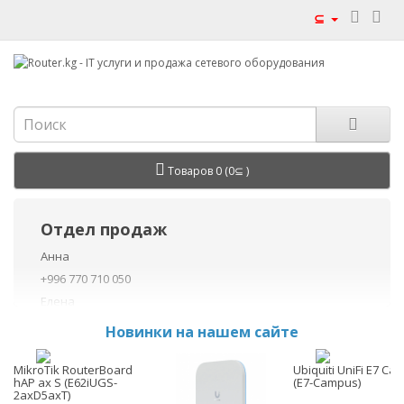
⊆
Товаров 0 (0⊆ )
Отдел продаж
Анна
+996 770 710 050
Елена
+996 770 710 040
Новинки на нашем сайте
+996 755 710 050
Данил
MikroTik RouterBoard
Ubiquiti UniFi E7 C
hAP ax S (E62iUGS-
(E7-Campus)
+996 775 710 060
2axD5axT)