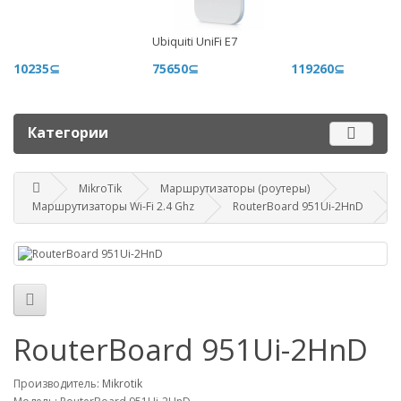
+996 500 710 060
Ubiquiti UniFi E7
График работы
10235⊆
75650⊆
119260⊆
Пн-пт - 9.00-18.00
Сб, вс - выходные
Категории
Наш адрес
г. Бишкек, ул. Матросова, 47
MikroTik
Маршрутизаторы (роутеры)
Маршрутизаторы Wi-Fi 2.4 Ghz
RouterBoard 951Ui-2HnD
Посмотреть адрес в 2GIS
mail@router.kg
RouterBoard 951Ui-2HnD
Производитель:
Mikrotik