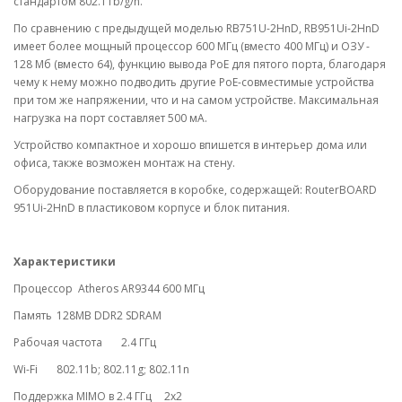
стандартом 802.11b/g/n.
По сравнению с предыдущей моделью RB751U-2HnD, RB951Ui-2HnD
имеет более мощный процессор 600 МГц (вместо 400 МГц) и ОЗУ -
128 Мб (вместо 64), функцию вывода PoE для пятого порта, благодаря
чему к нему можно подводить другие PoE-совместимые устройства
при том же напряжении, что и на самом устройстве. Максимальная
нагрузка на порт составляет 500 мА.
Устройство компактное и хорошо впишется в интерьер дома или
офиса, также возможен монтаж на стену.
Оборудование поставляется в коробке, содержащей: RouterBOARD
951Ui-2HnD в пластиковом корпусе и блок питания.
Характеристики
Процессор
Atheros AR9344 600 МГц
Память
128MB DDR2 SDRAM
Рабочая частота
2.4 ГГц
Wi-Fi
802.11b; 802.11g; 802.11n
Поддержка MIMO в 2.4 ГГц
2x2