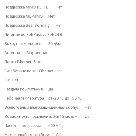
Поддержка MIMO в 5 ГГц
Нет
Поддержка MU-MIMO
Нет
Поддержка Beamforming
Нет
Питание по PoE
Passive PoE 24 В
Выходная мощность
30 дБм
Антенна
Встроенная
Порты Ethernet
5 шт.
Гигабитные порты Ethernet
Нет
SFP
Нет
Раздача PoE-питания
Да
Рабочая температура
от -20 °C до +50 °C
Всепогодный влагозащищенный корпус
Нет
Возможность подключить 3G/4G-модем
Да
Частота процессора
600 МГц
Межсетевой экран (Firewall)
Да