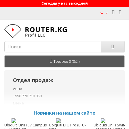
Сегодня у нас выходной
⊆
Товаров 0 (0⊆ )
Отдел продаж
Анна
+996 770 710 050
Елена
+996 770 710 040
Новинки на нашем сайте
+996 755 710 050
Данил
Ubiquiti UniFi E7 Campus
Ubiquiti LTU Pro (LTU-
Ubiquiti UniFi Switch