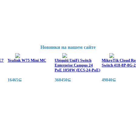
Новинки на нашем сайте
E7
Yealink W75 Mini MC
Ubiquiti UniFi Switch
MikroTik Cloud Ro
Enterprise Campus 24
Switch 418-8P-8G
PoE 1050W (ECS-24-PoE)
16465⊆
360450⊆
49840⊆