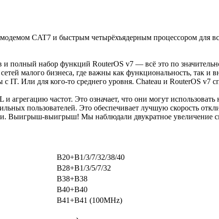
одемом CAT7 и быстрым четырёхъядерным процессором для все
в и полный набор функций RouterOS v7 — всё это по значительн
сетей малого бизнеса, где важны как функциональность, так и
 с IT. Или для кого-то среднего уровня. Chateau и RouterOS v7 с
 агрегацию частот. Это означает, что они могут использовать
бильных пользователей. Это обеспечивает лучшую скорость откл
сти. Выигрыш-выигрыш! Мы наблюдали двукратное увеличение ск
B20+B1/3/7/32/38/40
B28+B1/3/5/7/32
B38+B38
B40+B40
B41+B41 (100MHz)