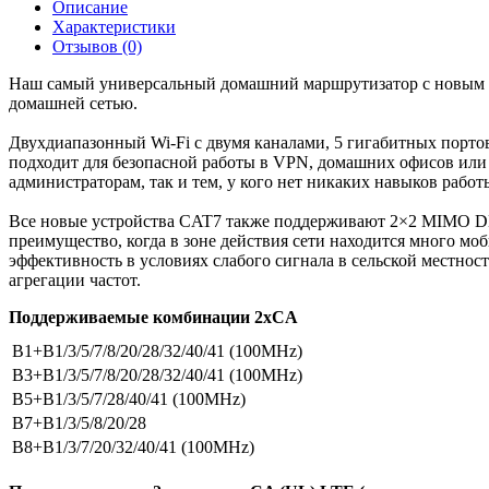
Описание
Характеристики
Отзывов (0)
Наш самый универсальный домашний маршрутизатор с новым м
домашней сетью.
Двухдиапазонный Wi-Fi с двумя каналами, 5 гигабитных порто
подходит для безопасной работы в VPN, домашних офисов или 
администраторам, так и тем, у кого нет никаких навыков работы
Все новые устройства CAT7 также поддерживают 2×2 MIMO DL и
преимущество, когда в зоне действия сети находится много мо
эффективность в условиях слабого сигнала в сельской местно
агрегации частот.
Поддерживаемые комбинации 2xCA
B1+B1/3/5/7/8/20/28/32/40/41 (100MHz)
B3+B1/3/5/7/8/20/28/32/40/41 (100MHz)
B5+B1/3/5/7/28/40/41 (100MHz)
B7+B1/3/5/8/20/28
B8+B1/3/7/20/32/40/41 (100MHz)