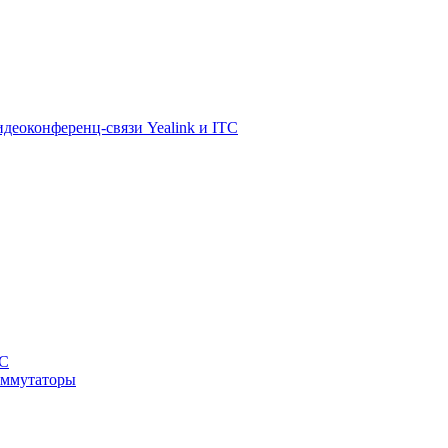
деоконференц-связи Yealink и ITC
TC
оммутаторы