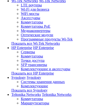
Wi-Tek Networks
Wi-Tek Networks
LTE роутеры
Wi-Fi для бизнеса
WiFi мосты
Аксессуары
Коммутаторы
Коммутаторы PoE
Медиаконвертеры
Оптические модули
Программные продукты Wi-Tek
Показать все Wi-Tek Networks
HP Enterprise
HP Enterprise
Серверы
Коммутаторы
Точки доступа
SFP трансиверы
Комплектующие и аксессуары
Показать все HP Enterprise
Synology
Synology
Системы хранения данных
Комплектующие
Показать все Synology
Teltonika Networks
Teltonika Networks
Коммутаторы
Маршрутизаторы