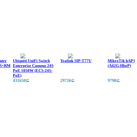
uter
Ubiquiti UniFi Switch
Yealink SIP-T77U
MikroTik hAP be 
-2S+RM
Enterprise Campus 24S
(A42G-HbeP)
PoE 1050W (ECS-24S-
PoE)
431650⊆
29726⊆
9790⊆