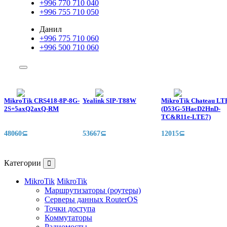
+996 770 710 040
+996 755 710 050
Данил
+996 775 710 060
+996 500 710 060
MikroTik CRS418-8P-8G-
Yealink SIP-T88W
MikroTik Chateau LT
2S+5axQ2axQ-RM
(D53G-5HacD2HnD-
TC&R11e-LTE7)
48060⊆
53667⊆
12015⊆
Категории
MikroTik
MikroTik
Маршрутизаторы (роутеры)
Серверы данных RouterOS
Точки доступа
Коммутаторы
Радиомосты