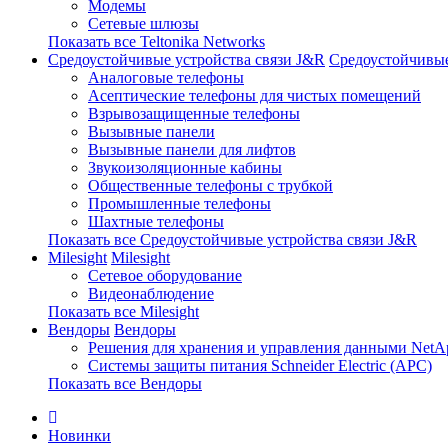
Модемы
Сетевые шлюзы
Показать все Teltonika Networks
Средоустойчивые устройства связи J&R
Средоустойчивые
Аналоговые телефоны
Асептические телефоны для чистых помещений
Взрывозащищенные телефоны
Вызывные панели
Вызывные панели для лифтов
Звукоизоляционные кабины
Общественные телефоны с трубкой
Промышленные телефоны
Шахтные телефоны
Показать все Средоустойчивые устройства связи J&R
Milesight
Milesight
Сетевое оборудование
Видеонаблюдение
Показать все Milesight
Вендоры
Вендоры
Решения для хранения и управления данными NetA
Системы защиты питания Schneider Electric (APC)
Показать все Вендоры
Новинки