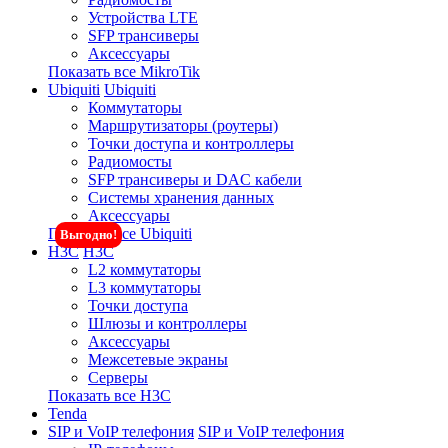
Устройства LTE
SFP трансиверы
Аксессуары
Показать все MikroTik
Ubiquiti
Ubiquiti
Коммутаторы
Маршрутизаторы (роутеры)
Точки доступа и контроллеры
Радиомосты
SFP трансиверы и DAC кабели
Системы хранения данных
Аксессуары
Показать все Ubiquiti
Выгодно!
H3C
H3C
L2 коммутаторы
L3 коммутаторы
Точки доступа
Шлюзы и контроллеры
Аксессуары
Межсетевые экраны
Серверы
Показать все H3C
Tenda
SIP и VoIP телефония
SIP и VoIP телефония