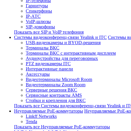
IP-телефоны
Гарнитуры
Спикерфоны
IP-АТС
VoIP-шлюзы
SIP-домофоны
Показать все SIP и VoIP телефония
Системы видеоконференц-связи Yealink и ITC
Системы ви
USB-видеокамеры и BYOD-решения
Терминалы ВКС
Терминалы ВКС с интерактивным дисплеем
Аудиоустройства для переговорных
PTZ видеокамеры ITC
Интерактивные панели
Аксессуары
Видеотерминалы Microsoft Room
Видеотерминалы Zoom Room
Серверные решения ВКС
Сервисные контракты AMS
Стойки и крепления для ВКС
Показать все Системы видеоконференц-связи Yealink и I
Неуправляемые PoE-коммутаторы
Неуправляемые PoE-к
Linkff Networks
Tenda
Показать все Неуправляемые PoE-коммутаторы