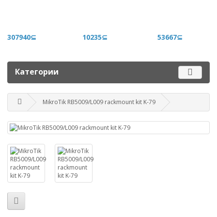
+996 500 710 060
График работы
307940⊆
10235⊆
53667⊆
Пн-пт - 9.00-18.00
Сб, вс - выходные
Категории
Наш адрес
г. Бишкек, ул. Матросова, 47
MikroTik RB5009/L009 rackmount kit K-79
Посмотреть адрес в 2GIS
mail@router.kg