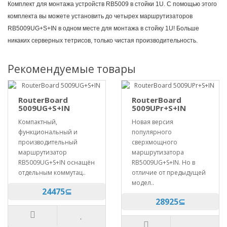
Комплект для монтажа устройств RB5009 в стойки 1U. С помощью этого
комплекта вы можете установить до четырех маршрутизаторов
RB5009UG+S+IN в одном месте для монтажа в стойку 1U! Больше
никаких серверных тетрисов, только чистая производительность.
Рекомендуемые товары
RouterBoard
RouterBoard
5009UG+S+IN
5009UPr+S+IN
Компактный,
Новая версия
функциональный и
популярного
производительный
сверхмощного
маршрутизатор
маршрутизатора
RB5009UG+S+IN оснащён
RB5009UG+S+IN. Но в
отдельным коммутац..
отличие от предыдущей
модел..
24475⊆
28925⊆