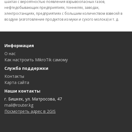
шахтах с вероятностью появления взрывоопасных газов,
нефтедобывающих предприятиях, тоннелях, заводах,
электростанциях, предприятиях с большим количеством взвесей в
воздухе (изготовление продуктов из муки и сухого молока) и т. д.
Информация
О нас
Как настроить MikroTik самому
Служба поддержки
Контакты
Карта сайта
Наши контакты
г. Бишкек, ул. Матросова, 47
mail@router.kg
Посмотреть адрес в 2GIS