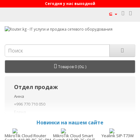
Сегодня у нас выходной
⊆
Товаров 0 (0⊆ )
Отдел продаж
Анна
+996 770 710 050
Елена
+996 770 710 040
Новинки на нашем сайте
+996 755 710 050
Данил
MikroTik Cloud Router
MikroTik Cloud Smart
Yealink SIP-T73W