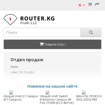
⊆
Товаров 0 (0⊆ )
Отдел продаж
Анна
+996 770 710 050
Елена
+996 770 710 040
Новинки на нашем сайте
+996 755 710 050
Данил
Ubiquiti UniFi E7 Campus
Ubiquiti UniFi Switch
MikroTik CRS812-8D
(E7-Campus)
Enterprise Campus 48
2DQ-2DDQ-RM
+996 775 710 060
PoE 2150W (ECS-48-PoE)