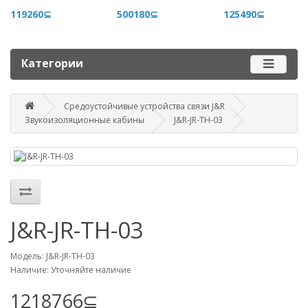
+996 500 710 060
119260⊆
500180⊆
125490⊆
График работы
Пн-пт - 9.00-18.00
Категории
Сб, вс - выходные
Средоустойчивые устройства связи J&R
Наш адрес
Звукоизоляционные кабины
J&R-JR-TH-03
г. Бишкек, ул. Матросова, 47
Посмотреть адрес в 2GIS
mail@router.kg
J&R-JR-TH-03
Модель: J&R-JR-TH-03
Наличие: Уточняйте наличие
1218766⊆