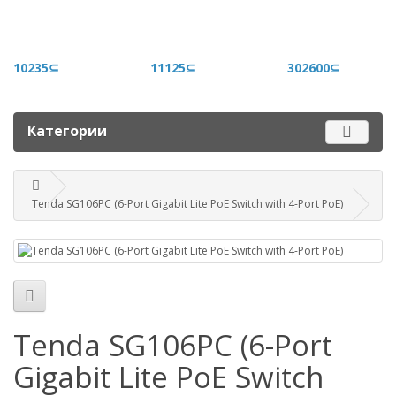
+996 500 710 060
График работы
10235⊆
11125⊆
302600⊆
Пн-пт - 9.00-18.00
Сб, вс - выходные
Категории
Наш адрес
г. Бишкек, ул. Матросова, 47
Tenda SG106PC (6-Port Gigabit Lite PoE Switch with 4-Port PoE)
Посмотреть адрес в 2GIS
mail@router.kg
Tenda SG106PC (6-Port
Gigabit Lite PoE Switch