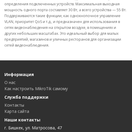
определения подключенных устройств. Максимальная выходная
мощность одного порта составляет 30 Вт, а всего устройства — 55 Вт.
Поддерживаются такие функции, как однокнопочное управление
VLAN, приоритет QoS и т.д., и предназначен для использования в
сетях видеонаблюдения на открытом воздухе, в помещениях и
других небольших масштабах. Это идеальный выбор для малых
предприятий, магазинов и уличных ресторанов для организации
сетей видеонаблюдения.
Информация
О нас
Как настроить MikroTik самому
Служба поддержки
Контакты
Карта сайта
Наши контакты
г. Бишкек, ул. Матросова, 47