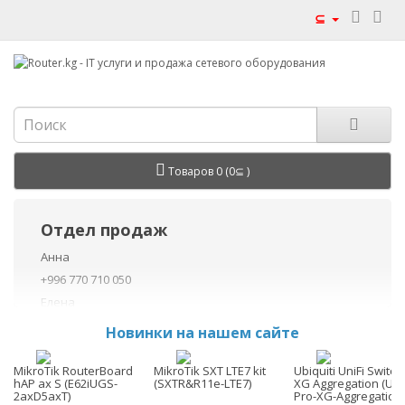
⊆
Товаров 0 (0⊆ )
Отдел продаж
Анна
+996 770 710 050
Елена
+996 770 710 040
Новинки на нашем сайте
+996 755 710 050
Данил
MikroTik RouterBoard
MikroTik SXT LTE7 kit
Ubiquiti UniFi Switch
hAP ax S (E62iUGS-
(SXTR&R11e-LTE7)
XG Aggregation (US
+996 775 710 060
2axD5axT)
Pro-XG-Aggregation)