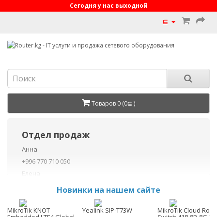
Сегодня у нас выходной
⊆
Товаров 0 (0⊆ )
Отдел продаж
Анна
+996 770 710 050
Елена
+996 770 710 040
Новинки на нашем сайте
+996 755 710 050
Данил
MikroTik KNOT
Yealink SIP-T73W
MikroTik Cloud Rout