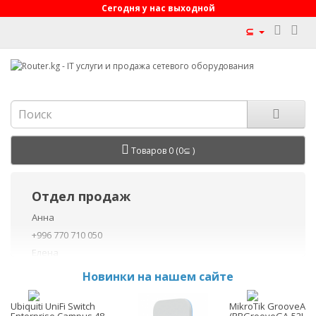
Сегодня у нас выходной
⊆
Товаров 0 (0⊆ )
Отдел продаж
Анна
+996 770 710 050
Елена
+996 770 710 040
Новинки на нашем сайте
+996 755 710 050
Данил
Ubiquiti UniFi Switch
MikroTik GrooveA 52