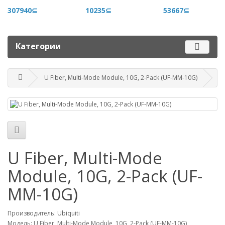
+996 500 710 060
307940⊆
10235⊆
53667⊆
График работы
Пн-пт - 9.00-18.00
Категории
Сб, вс - выходные
U Fiber, Multi-Mode Module, 10G, 2-Pack (UF-MM-10G)
Наш адрес
г. Бишкек, ул. Матросова, 47
Посмотреть адрес в 2GIS
mail@router.kg
U Fiber, Multi-Mode
Module, 10G, 2-Pack (UF-
MM-10G)
Производитель:
Ubiquiti
Модель: U Fiber, Multi-Mode Module, 10G, 2-Pack (UF-MM-10G)