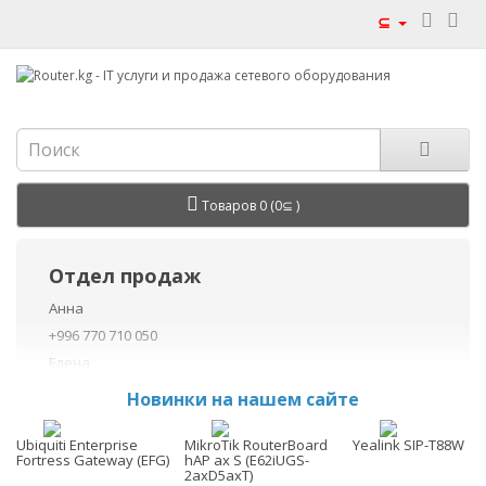
⊆
Товаров 0 (0⊆ )
Отдел продаж
Анна
+996 770 710 050
Елена
+996 770 710 040
Новинки на нашем сайте
+996 755 710 050
Данил
Ubiquiti Enterprise
MikroTik RouterBoard
Yealink SIP-T88W
Fortress Gateway (EFG)
hAP ax S (E62iUGS-
+996 775 710 060
2axD5axT)