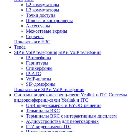
L2 коммутаторы
L3 коммутаторы
Точки доступа
Шлюзы и контроллеры
Аксессуары
Межсетевые экраны
Серверы
Показать все H3C
Tenda
SIP и VoIP телефония
SIP и VoIP телефония
IP-телефоны
Гарнитуры
Спикерфоны
IP-АТС
VoIP-шлюзы
SIP-домофоны
Показать все SIP и VoIP телефония
Системы видеоконференц-связи Yealink и ITC
Системы
видеоконференц-связи Yealink и ITC
USB-видеокамеры и BYOD-решения
Терминалы ВКС
Терминалы ВКС с интерактивным дисплеем
Аудиоустройства для переговорных
PTZ видеокамеры ITC
Интерактивные панели