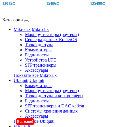
12015⊆
15486⊆
125490⊆
Категории
MikroTik
MikroTik
Маршрутизаторы (роутеры)
Серверы данных RouterOS
Точки доступа
Коммутаторы
Радиомосты
Устройства LTE
SFP трансиверы
Аксессуары
Показать все MikroTik
Ubiquiti
Ubiquiti
Коммутаторы
Маршрутизаторы (роутеры)
Точки доступа и контроллеры
Радиомосты
SFP трансиверы и DAC кабели
Системы хранения данных
Аксессуары
Показать все Ubiquiti
Выгодно!
H3C
H3C