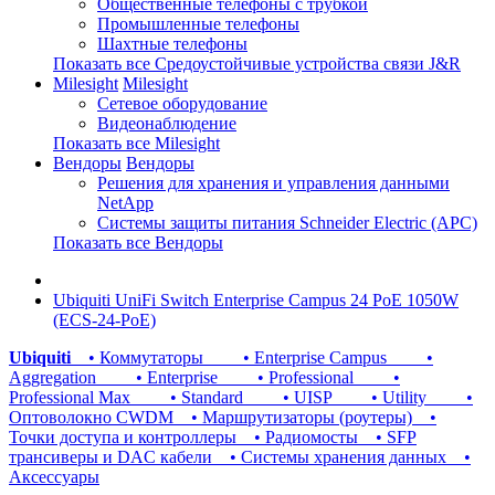
Общественные телефоны с трубкой
Промышленные телефоны
Шахтные телефоны
Показать все Средоустойчивые устройства связи J&R
Milesight
Milesight
Сетевое оборудование
Видеонаблюдение
Показать все Milesight
Вендоры
Вендоры
Решения для хранения и управления данными
NetApp
Системы защиты питания Schneider Electric (APC)
Показать все Вендоры
Ubiquiti UniFi Switch Enterprise Campus 24 PoE 1050W
(ECS-24-PoE)
Ubiquiti
• Коммутаторы
• Enterprise Campus
•
Aggregation
• Enterprise
• Professional
•
Professional Max
• Standard
• UISP
• Utility
•
Оптоволокно CWDM
• Маршрутизаторы (роутеры)
•
Точки доступа и контроллеры
• Радиомосты
• SFP
трансиверы и DAC кабели
• Системы хранения данных
•
Аксессуары