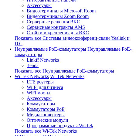
Аксессуары
Видеотерминалы Microsoft Room
Видеотерминалы Zoom Room
Серверные решения ВКС
Сервисные контракты AMS
Стойки и крепления для ВКС
Показать все Системы видеоконференц-связи Yealink и
ITC
Неуправляемые PoE-коммутаторы
Неуправляемые PoE-
коммутаторы
Linkff Networks
Tenda
Показать все Неуправляемые PoE-коммутаторы
Wi-Tek Networks
Wi-Tek Networks
LTE роутеры
Wi-Fi для бизнеса
WiFi мосты
Аксессуары
Коммутаторы
Коммутаторы PoE
Медиаконвертеры
Оптические модули
Программные продукты Wi-Tek
Показать все Wi-Tek Networks