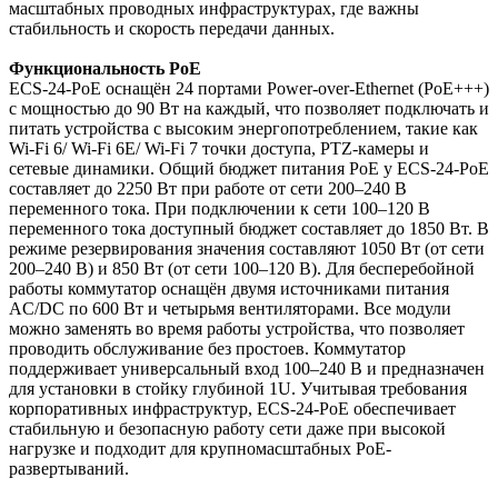
масштабных проводных инфраструктурах, где важны
стабильность и скорость передачи данных.
Функциональность PoE
ECS-24-PoE оснащён 24 портами Power-over-Ethernet (PoE+++)
с мощностью до 90 Вт на каждый, что позволяет подключать и
питать устройства с высоким энергопотреблением, такие как
Wi-Fi 6/ Wi-Fi 6E/ Wi-Fi 7 точки доступа, PTZ-камеры и
сетевые динамики. Общий бюджет питания PoE у ECS-24-PoE
составляет до 2250 Вт при работе от сети 200–240 В
переменного тока. При подключении к сети 100–120 В
переменного тока доступный бюджет составляет до 1850 Вт. В
режиме резервирования значения составляют 1050 Вт (от сети
200–240 В) и 850 Вт (от сети 100–120 В). Для бесперебойной
работы коммутатор оснащён двумя источниками питания
AC/DC по 600 Вт и четырьмя вентиляторами. Все модули
можно заменять во время работы устройства, что позволяет
проводить обслуживание без простоев. Коммутатор
поддерживает универсальный вход 100–240 В и предназначен
для установки в стойку глубиной 1U. Учитывая требования
корпоративных инфраструктур, ECS-24-PoE обеспечивает
стабильную и безопасную работу сети даже при высокой
нагрузке и подходит для крупномасштабных PoE-
развертываний.