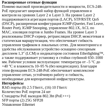
Расширенные сетевые функции
Помимо высокой производительности и мощности, ECS-248-
PoE предлагает широкий набор функций управления и
контроля на уровнях Layer 2 и Layer 3. На уровне Layer 2
поддерживаются агрегация портов (LACP), STP/RSTP, QoS
(DSCP), расширенная конфигурация IGMP (Querier, Fast Leave,
Router Port), IGMP Snooping, управление 802.1X, ACL по
MAC, изоляция портов и Jumbo Frames. На уровне Layer 3
реализованы DHCP-сервер, ретрансляция DHCP, межсетевая и
статическая маршрутизация, что обеспечивает гибкость
управления трафиком в локальных сетях. Для мониторинга и
удобства обслуживания устройство оснащено сенсорным
дисплеем 1,3″ (LCM) и индикатором состояния Etherlighting™,
а также поддерживает установку в стойки глубиной 650–1000
мм. Рабочие условия эксплуатации: температура от –5 °C до
+40 °C и влажность 10–95 % (без конденсации). Благодаря
этим функциям ECS-248-PoE обеспечивает комплексное
управление сетью, устойчивую работу и гибкость,
необходимые для корпоративной инфраструктуры.
Интерфейсы
RJ45 порты (8) 2.5 Гбит/c, (16) 10 Гбит/c
Количество PoE портов 24 шт
Стандарты PoE выходов 802.3bt (PoE+++)
SFP порты (2) 25G SFP28
Управление Ethernet