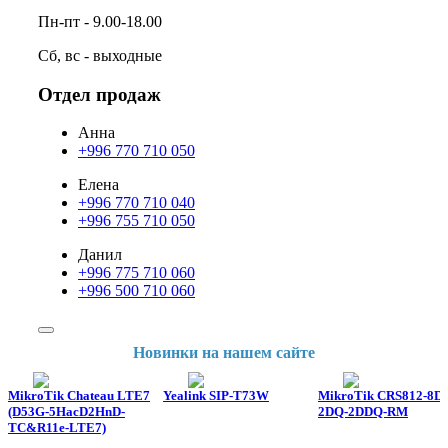
Пн-пт - 9.00-18.00
Сб, вс - выходные
Отдел продаж
Анна
+996 770 710 050
Елена
+996 770 710 040
+996 755 710 050
Данил
+996 775 710 060
+996 500 710 060
Новинки на нашем сайте
MikroTik Chateau LTE7
Yealink SIP-T73W
MikroTik CRS812-8DS
(D53G-5HacD2HnD-
2DQ-2DDQ-RM
TC&R11e-LTE7)