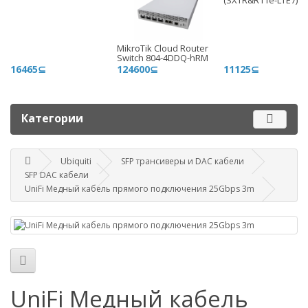
(SXTR&R11e-LTE7)
+996 775 710 060
+996 500 710 060
MikroTik Cloud Router
График работы
Switch 804-4DDQ-hRM
16465⊆
124600⊆
11125⊆
Пн-пт - 9.00-18.00
Сб, вс - выходные
Категории
Наш адрес
г. Бишкек, ул. Матросова, 47
Ubiquiti
SFP трансиверы и DAC кабели
SFP DAC кабели
Посмотреть адрес в 2GIS
mail@router.kg
UniFi Медный кабель прямого подключения 25Gbps 3m
UniFi Медный кабель