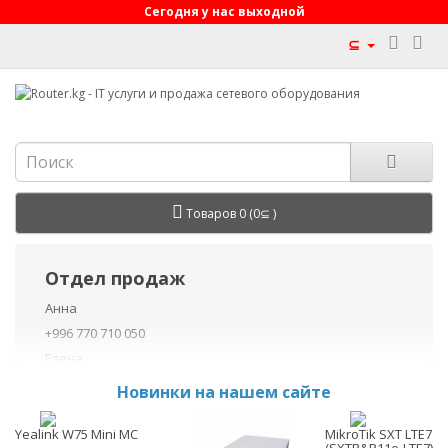
Сегодня у нас выходной
⊆
Товаров 0 (0⊆ )
Отдел продаж
Анна
+996 770 710 050
Елена
+996 770 710 040
Новинки на нашем сайте
+996 755 710 050
Данил
Yealink W75 Mini MC
MikroTik SXT LTE7 ki