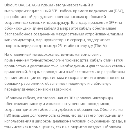
Ubiquiti UACC-DAC-SFP28-3M - это универсальный и
высокопроизводительный SFP+ кабель прямого подключения (DAC),
разработанный для удовлетворения высоких требований
современных сетевых инфраструктур. Благодаря разъемам SFP+ на
обоих концах и длине кабеля 3 метра этот кабель обеспечивает
бесперебойное соединение между сетевыми устройствами, такими
как коммутаторы, маршрутизаторы и серверы, поддерживая
скорость передачи данных до 25 гигабит в секунду (Гбит/с).
Изготовленный из высококачественных материалов и с
применением точных технологий производства, кабель отличается
прочностью и долговечностью, необходимыми для сложных сетевых
приложений. Медные проводники в кабеле тщательно разработаны
для минимизации потерь сигнала и сохранения его целостности на
больших расстояниях, обеспечивая надежную и стабильную
передачу данных с низкой задержкой.
Оболочка кабеля, изготовленная из ПВХ (поливинилхлорида),
обеспечивает защиту и изоляцию внутренних проводников,
сохраняя при этом гибкость и удобство в обращении. Оболочка из
ПВХ повышает долговечность кабеля, что делает его пригодным для
использования в широком диапазоне условий окружающей среды, в
том числе как в помещениях, так и на открытом воздухе. Оболочка