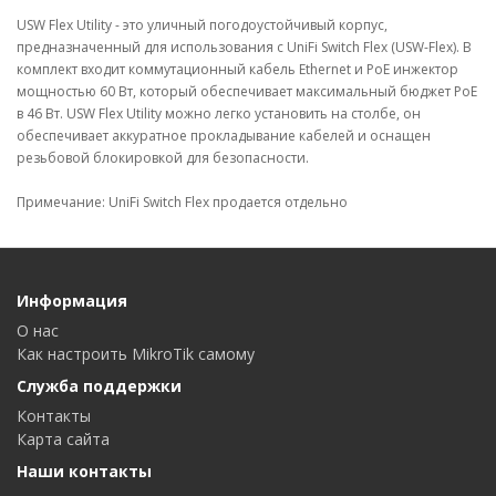
USW Flex Utility - это уличный погодоустойчивый корпус,
предназначенный для использования с UniFi Switch Flex (USW-Flex). В
комплект входит коммутационный кабель Ethernet и PoE инжектор
мощностью 60 Вт, который обеспечивает максимальный бюджет PoE
в 46 Вт. USW Flex Utility можно легко установить на столбе, он
обеспечивает аккуратное прокладывание кабелей и оснащен
резьбовой блокировкой для безопасности.
Примечание: UniFi Switch Flex продается отдельно
Информация
О нас
Как настроить MikroTik самому
Служба поддержки
Контакты
Карта сайта
Наши контакты