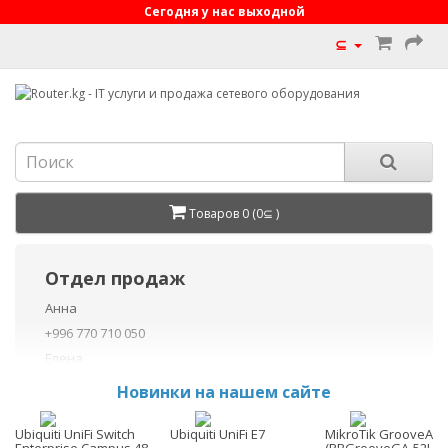
Сегодня у нас выходной
⊆
Товаров 0 (0⊆ )
Отдел продаж
Анна
+996 770 710 050
Елена
+996 770 710 040
Новинки на нашем сайте
+996 755 710 050
Данил
Ubiquiti UniFi Switch
Ubiquiti UniFi E7
MikroTik GrooveA 52