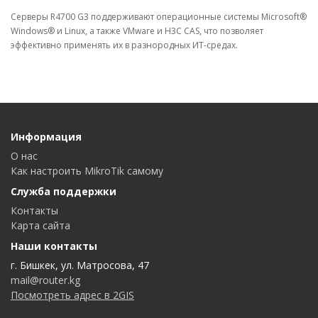
Серверы R4700 G3 поддерживают операционные системы Microsoft®
Windows® и Linux, а также VMware и H3C CAS, что позволяет
эффективно применять их в разнородных ИТ-средах.
Информация
О нас
Как настроить MikroTik самому
Служба поддержки
Контакты
Карта сайта
Наши контакты
г. Бишкек, ул. Матросова, 47
mail@router.kg
Посмотреть адрес в 2GIS