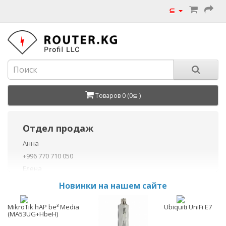
⊆
Товаров 0 (0⊆ )
Отдел продаж
Анна
+996 770 710 050
Елена
+996 770 710 040
Новинки на нашем сайте
+996 755 710 050
Данил
MikroTik hAP be³ Media
Ubiquiti UniFi E7
(MA53UG+HbeH)
+996 775 710 060