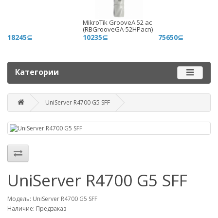
+996 500 710 060
MikroTik GrooveA 52 ac
График работы
(RBGrooveGA-52HPacn)
18245⊆
10235⊆
75650⊆
Пн-пт - 9.00-18.00
Сб, вс - выходные
Категории
Наш адрес
г. Бишкек, ул. Матросова, 47
UniServer R4700 G5 SFF
Посмотреть адрес в 2GIS
mail@router.kg
UniServer R4700 G5 SFF
Модель: UniServer R4700 G5 SFF
Наличие: Предзаказ