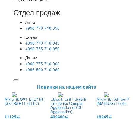
Отдел продаж
Анна
+996 770 710 050
Елена
+996 770 710 040
+996 755 710 050
Данил
+996 775 710 060
+996 500 710 060
Новинки на нашем сайте
MikroTik SXT LTE7 kit
Ubiquiti UniFi Switch
MikroTik hAP be³ Me
(SXTR&R11e-LTE7)
Enterprise Campus
(MA53UG+HbeH)
Aggregation (ECS-
Aggregation)
11125⊆
409400⊆
18245⊆