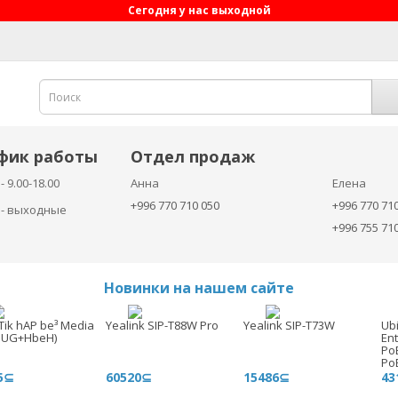
Сегодня у нас выходной
фик работы
Отдел продаж
- 9.00-18.00
Анна
Елена
+996 770 710 050
+996 770 71
с - выходные
+996 755 71
Новинки на нашем сайте
Tik hAP be³ Media
Yealink SIP-T88W Pro
Yealink SIP-T73W
Ubi
3UG+HbeH)
En
Po
Po
5⊆
60520⊆
15486⊆
43