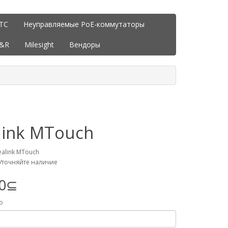
ITC
Неуправляемые PoE-коммутаторы
J&R
Milesight
Вендоры
link MTouch
ealink MTouch
Уточняйте наличие
00⊆
о