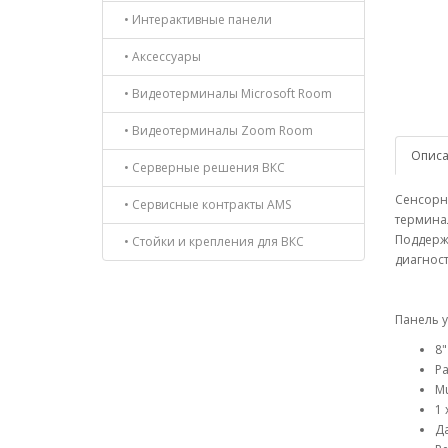
• Интерактивные панели
• Аксессуары
• Видеотерминалы Microsoft Room
• Видеотерминалы Zoom Room
Опис
• Серверные решения ВКС
Сенсорн
• Сервисные контракты AMS
терминал
Поддерж
• Стойки и крепления для ВКС
диагност
Панель 
8"
Р
Mu
1 
Д