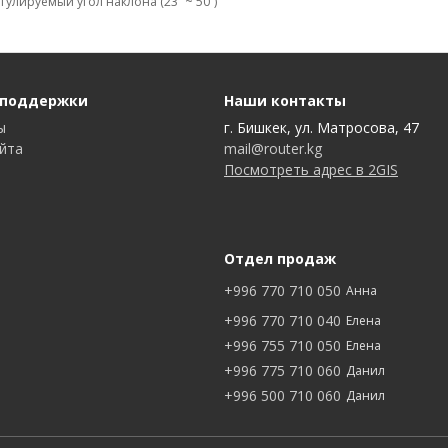
гулируемый угол наклона (23˚ ~ 50˚)
 поддержки
Наши контакты
ы
г. Бишкек, ул. Матросова, 47
айта
mail@router.kg
Посмотреть адрес в 2GIS
Отдел продаж
+996 770 710 050
Анна
+996 770 710 040
Елена
+996 755 710 050
Елена
+996 775 710 060
Данил
+996 500 710 060
Данил