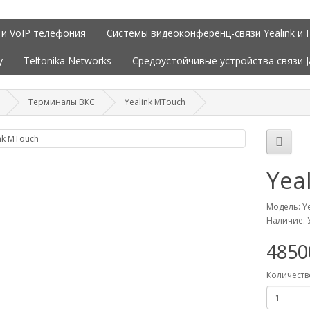
 и VoIP телефония
Системы видеоконференц-связи Yealink и 
y
Teltonika Networks
Средоустойчивые устройства связи 
Терминалы ВКС
Yealink MTouch
Yea
Модель: Y
Наличие: 
485
Количеств