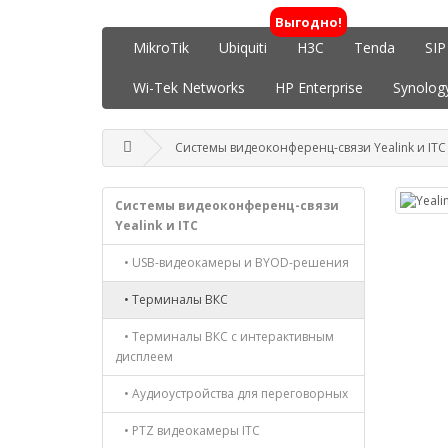
Выгодно!
MikroTik
Ubiquiti
H3C
Tenda
SIP
Wi-Tek Networks
HP Enterprise
Synolog
Системы видеоконференц-связи Yealink и ITC
Системы видеоконференц-связи
Yealink и ITC
• USB-видеокамеры и BYOD-решения
• Терминалы ВКС
• Терминалы ВКС с интерактивным
дисплеем
• Аудиоустройства для переговорных
• PTZ видеокамеры ITC