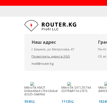
Наш адрес
Гра
г. Бишкек, ул. Матросова, 47
Пн-пт 
Посмотреть адрес в 2GIS
Сб, в
mail@router.kg
MikroTik KNOT
MikroTik SXT LTE7 kit
Mikro
Embedded LTE4 Global
(SXTR&R11e-LTE7)
(MA5
(EG25-G&KNe)
9345⊆
11125⊆
1824