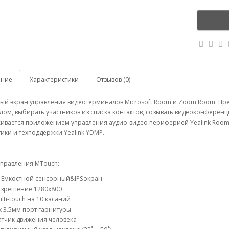
ание
Характеристики
Отзывов (0)
ый экран управления видеотерминалов Microsoft Room и Zoom Room. Пр
ом, выбирать участников из списка контактов, созывать видеоконференц
ивается приложением управления аудио-видео периферией Yealink RoomC
ики и техподдержки Yealink YDMP.
управления MTouch:
 Ёмкостной сенсорный&IPS экран
азрешение 1280х800
lti-touch на 10 касаний
х 3.5мм порт гарнитуры
атчик движения человека