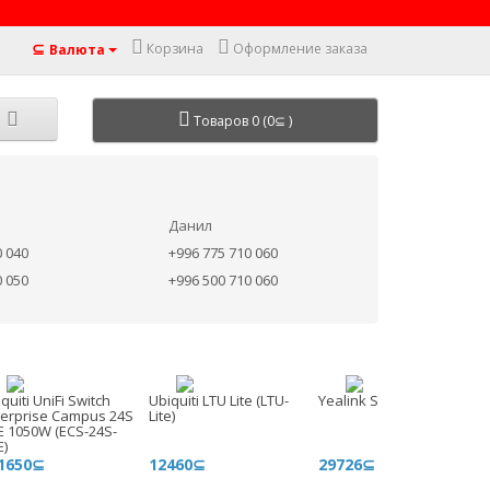
⊆
Корзина
Оформление заказа
Валюта
Товаров 0 (0⊆ )
Данил
0 040
+996 775 710 060
0 050
+996 500 710 060
quiti UniFi Switch
Ubiquiti LTU Lite (LTU-
Yealink SIP-T77U
terprise Campus 24S
Lite)
E 1050W (ECS-24S-
E)
1650⊆
12460⊆
29726⊆