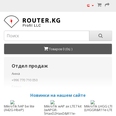
⊆
Товаров 0 (0⊆ )
Отдел продаж
Анна
+996 770 710 050
Елена
+996 770 710 040
Новинки на нашем сайте
+996 755 710 050
Данил
MikroTik hAP be lite
MikroTik wAP ax LTE7 kit
MikroTik LHGG LTE7 
(A42G-HbeP)
(wAPGR-
(LHGGR&R11e-LTE7)
+996 775 710 060
5HaxD2HaxD&R11e-