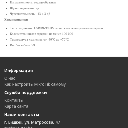
Направленность: сердцеобразная
Шумоподавление: да
Чувствительность: -43 ± 3 дБ
Характеристики
Тип соединения: USB/RJ-9/EHS, возможность подключения педали
Количество циклов зарядки: не менее 100 000
Температура хранения: от -40°C до +70°C
Вес без кабеля: 59 г
Информация
О нас
Как настроить MikroTik самому
Служба поддержки
Контакты
Карта сайта
Наши контакты
г. Бишкек, ул. Матросова, 47