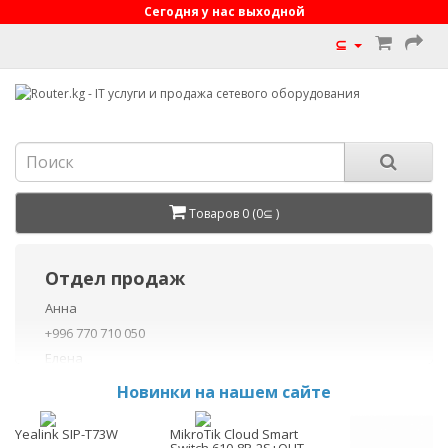
Сегодня у нас выходной
⊆
Товаров 0 (0⊆ )
Отдел продаж
Анна
+996 770 710 050
Елена
+996 770 710 040
Новинки на нашем сайте
+996 755 710 050
Данил
Yealink SIP-T73W
MikroTik Cloud Smart