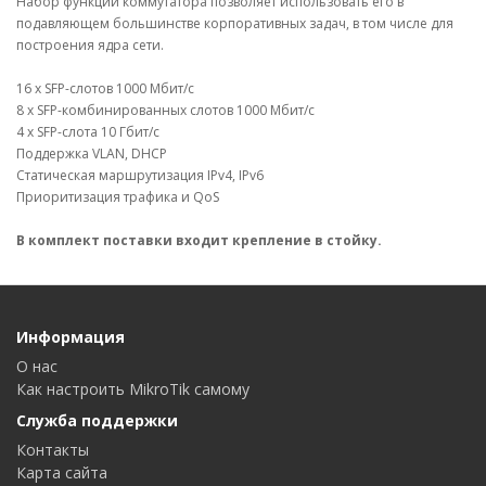
Набор функций коммутатора позволяет использовать его в
подавляющем большинстве корпоративных задач, в том числе для
построения ядра сети.
16 x SFP-слотов 1000 Мбит/с
8 x SFP-комбинированных слотов 1000 Мбит/с
4 х SFP-слота 10 Гбит/с
Поддержка VLAN, DHCP
Статическая маршрутизация IPv4, IPv6
Приоритизация трафика и QoS
В комплект поставки входит крепление в стойку.
Информация
О нас
Как настроить MikroTik самому
Служба поддержки
Контакты
Карта сайта