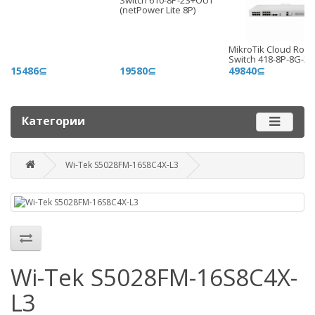
Switch 610-8P-2S+OUT
+996 775 710 060
(netPower Lite 8P)
+996 500 710 060
MikroTik Cloud Rout
График работы
Switch 418-8P-8G-2
15486⊆
19580⊆
49840⊆
Пн-пт - 9.00-18.00
Сб, вс - выходные
Категории
Наш адрес
г. Бишкек, ул. Матросова, 47
Wi-Tek S5028FM-16S8C4X-L3
Посмотреть адрес в 2GIS
mail@router.kg
Wi-Tek S5028FM-16S8C4X-
L3