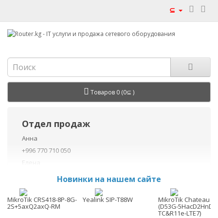
⊆
Товаров 0 (0⊆ )
Отдел продаж
Анна
+996 770 710 050
Елена
+996 770 710 040
Новинки на нашем сайте
+996 755 710 050
Данил
MikroTik CRS418-8P-8G-
Yealink SIP-T88W
MikroTik Chateau L
2S+5axQ2axQ-RM
(D53G-5HacD2HnD-
+996 775 710 060
TC&R11e-LTE7)