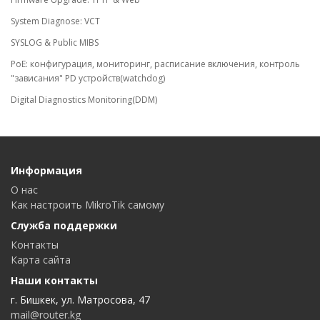
System Diagnose: VCT
SYSLOG & Public MIBS
PoE: конфигурация, мониторинг, расписание включения, контроль
"зависания" PD устройств(watchdog)
Digital Diagnostics Monitoring(DDM)
Информация
О нас
Как настроить MikroTik самому
Служба поддержки
Контакты
Карта сайта
Наши контакты
г. Бишкек, ул. Матросова, 47
mail@router.kg