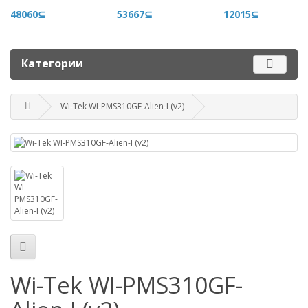
+996 500 710 060
48060⊆
53667⊆
12015⊆
График работы
Пн-пт - 9.00-18.00
Категории
Сб, вс - выходные
Wi-Tek WI-PMS310GF-Alien-I (v2)
Наш адрес
г. Бишкек, ул. Матросова, 47
Посмотреть адрес в 2GIS
mail@router.kg
Wi-Tek WI-PMS310GF-