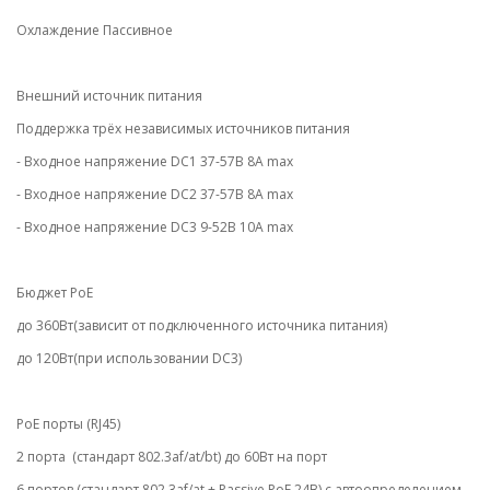
Охлаждение Пассивное
Внешний источник питания
Поддержка трёх независимых источников питания
- Входное напряжение DC1 37-57В 8A max
- Входное напряжение DC2 37-57В 8A max
- Входное напряжение DC3 9-52В 10A max
Бюджет PoE
до 360Вт(зависит от подключенного источника питания)
до 120Вт(при использовании DC3)
PoE порты (RJ45)
2 порта (стандарт 802.3af/at/bt) до 60Вт на порт
6 портов (стандарт 802.3af/at + Passive PoE 24В) с автоопределением