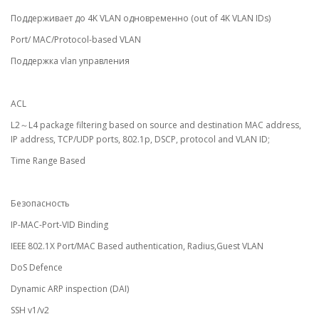
Поддерживает до 4K VLAN одновременно (out of 4K VLAN IDs)
Port/ MAC/Protocol-based VLAN
Поддержка vlan управления
ACL
L2～L4 package filtering based on source and destination MAC address,
IP address, TCP/UDP ports, 802.1p, DSCP, protocol and VLAN ID;
Time Range Based
Безопасность
IP-MAC-Port-VID Binding
IEEE 802.1X Port/MAC Based authentication, Radius,Guest VLAN
DoS Defence
Dynamic ARP inspection (DAI)
SSH v1/v2