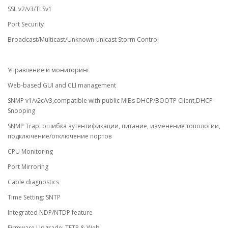
SSL v2/v3/TLSv1
Port Security
Broadcast/Multicast/Unknown-unicast Storm Control
Управление и мониторинг
Web-based GUI and CLI management
SNMP v1/v2c/v3,compatible with public MIBs DHCP/BOOTP Client,DHCP
Snooping
SNMP Trap: ошибка аутентификации, питание, изменение топологии,
подключение/отключение портов
CPU Monitoring
Port Mirroring
Cable diagnostics
Time Setting: SNTP
Integrated NDP/NTDP feature
Firmware Upgrade: TFTP & Web