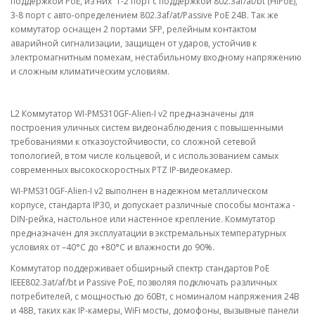
поддержкой PoE, из них 1-2 порт с поддержкой 802.3af/at/bt (HiPoE),
3-8 порт c авто-определением 802.3af/at/Passive PoE 24В. Так же
коммутатор оснащен 2 портами SFP, релейным контактом
аварийной сигнализации, защищен от ударов, устойчив к
электромагнитным помехам, нестабильному входному напряжению
и сложным климатическим условиям.
L2 Коммутатор WI-PMS310GF-Alien-I v2 предназначены для
построения уличных систем видеонаблюдения c повышенными
требованиями к отказоустойчивости, со сложной сетевой
топологией, в том числе кольцевой, и с использованием самых
современных высокоскоростных PTZ IP-видеокамер.
WI-PMS310GF-Alien-I v2 выполнен в надежном металлическом
корпусе, стандарта IP30, и допускает различные способы монтажа -
DIN-рейка, настольное или настенное крепление. Коммутатор
предназначен для эксплуатации в экстремальных температурных
условиях от –40°C до +80°C и влажности до 90%.
Коммутатор поддерживает обширный спектр стандартов PoE
IEEE802.3at/af/bt и Passive PoE, позволяя подключать различных
потребителей, с мощностью до 60Вт, с номиналом напряжения 24В
и 48В, таких как IP-камеры, WiFi мосты, домофоны, вызывные панели