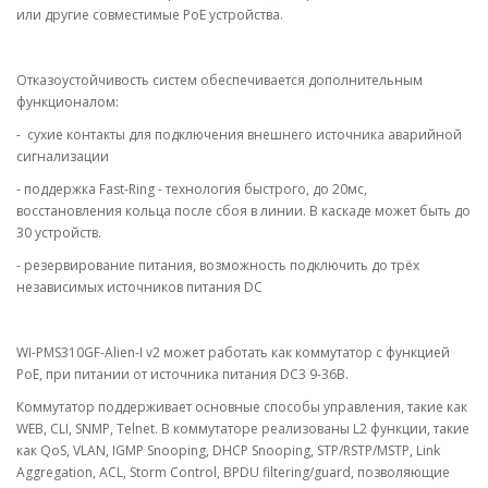
или другие совместимые PoE устройства.
Отказоустойчивость систем обеспечивается дополнительным
функционалом:
- сухие контакты для подключения внешнего источника аварийной
сигнализации
- поддержка Fast-Ring - технология быстрого, до 20мс,
восстановления кольца после сбоя в линии. В каскаде может быть до
30 устройств.
- резервирование питания, возможность подключить до трёх
независимых источников питания DС
WI-PMS310GF-Alien-I v2 может работать как коммутатор с функцией
PoE, при питании от источника питания DC3 9-36В.
Коммутатор поддерживает основные способы управления, такие как
WEB, CLI, SNMP, Telnet. В коммутаторе реализованы L2 функции, такие
как QoS, VLAN, IGMP Snooping, DHCP Snooping, STP/RSTP/MSTP, Link
Aggregation, ACL, Storm Control, BPDU filtering/guard, позволяющие