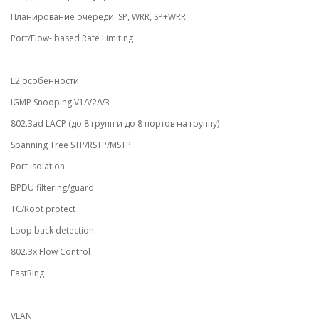
Планирование очереди: SP, WRR, SP+WRR
Port/Flow- based Rate Limiting
L2 особенности
IGMP Snooping V1/V2/V3
802.3ad LACP (до 8 групп и до 8 портов на группу)
Spanning Tree STP/RSTP/MSTP
Port isolation
BPDU filtering/guard
TC/Root protect
Loop back detection
802.3x Flow Control
FastRing
VLAN