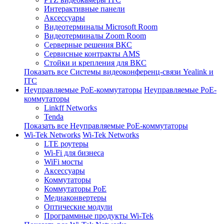
Интерактивные панели
Аксессуары
Видеотерминалы Microsoft Room
Видеотерминалы Zoom Room
Серверные решения ВКС
Сервисные контракты AMS
Стойки и крепления для ВКС
Показать все Системы видеоконференц-связи Yealink и
ITC
Неуправляемые PoE-коммутаторы
Неуправляемые PoE-
коммутаторы
Linkff Networks
Tenda
Показать все Неуправляемые PoE-коммутаторы
Wi-Tek Networks
Wi-Tek Networks
LTE роутеры
Wi-Fi для бизнеса
WiFi мосты
Аксессуары
Коммутаторы
Коммутаторы PoE
Медиаконвертеры
Оптические модули
Программные продукты Wi-Tek