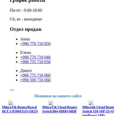
График работы
Пн-пт - 9.00-18.00
Сб, вс - выходные
Отдел продаж
Анна
+996 770 710 050
Елена
+996 770 710 040
+996 755 710 050
Данил
+996 775 710 060
+996 500 710 060
Новинки на нашем сайте
MikroTik RouterBoard
MikroTik Cloud Router
Mikrotik Cloud Router
hEX S (E60iUGS) (2025)
Switch 804-4DDQ-hRM
Switch 318-16P-2S+O
(netPower 16P)