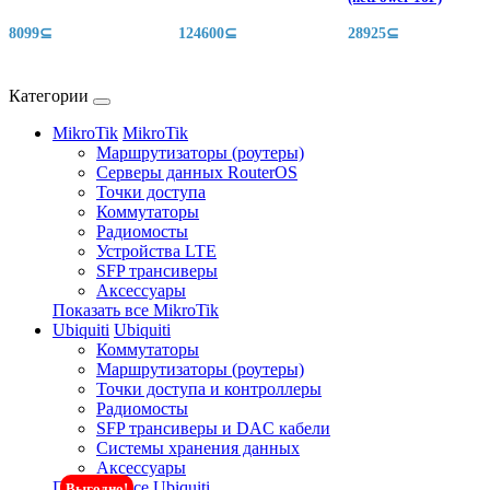
8099⊆
124600⊆
28925⊆
Категории
MikroTik
MikroTik
Маршрутизаторы (роутеры)
Серверы данных RouterOS
Точки доступа
Коммутаторы
Радиомосты
Устройства LTE
SFP трансиверы
Аксессуары
Показать все MikroTik
Ubiquiti
Ubiquiti
Коммутаторы
Маршрутизаторы (роутеры)
Точки доступа и контроллеры
Радиомосты
SFP трансиверы и DAC кабели
Системы хранения данных
Аксессуары
Показать все Ubiquiti
Выгодно!