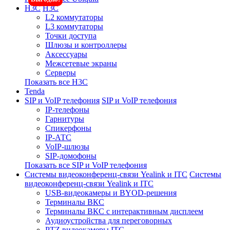
H3C
H3C
L2 коммутаторы
L3 коммутаторы
Точки доступа
Шлюзы и контроллеры
Аксессуары
Межсетевые экраны
Серверы
Показать все H3C
Tenda
SIP и VoIP телефония
SIP и VoIP телефония
IP-телефоны
Гарнитуры
Спикерфоны
IP-АТС
VoIP-шлюзы
SIP-домофоны
Показать все SIP и VoIP телефония
Системы видеоконференц-связи Yealink и ITC
Системы
видеоконференц-связи Yealink и ITC
USB-видеокамеры и BYOD-решения
Терминалы ВКС
Терминалы ВКС с интерактивным дисплеем
Аудиоустройства для переговорных
PTZ видеокамеры ITC