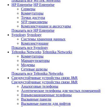
Показать все Wi-Tek Networks
HP Enterprise
HP Enterprise
Серверы
Коммутаторы
Точки доступа
SFP трансиверы
Комплектующие и аксессуары
Показать все HP Enterprise
Synology
Synology
Системы хранения данных
Комплектующие
Показать все Synology
Teltonika Networks
Teltonika Networks
Коммутаторы
Маршрутизаторы
Модемы
Сетевые шлюзы
Показать все Teltonika Networks
Средоустойчивые устройства связи J&R
Средоустойчивые устройства связи J&R
Аналоговые телефоны
Асептические телефоны для чистых помещений
Взрывозащищенные телефоны
Вызывные панели
Вызывные панели для лифтов