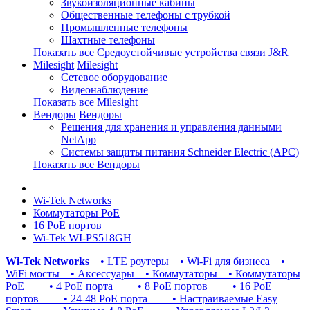
Звукоизоляционные кабины
Общественные телефоны с трубкой
Промышленные телефоны
Шахтные телефоны
Показать все Средоустойчивые устройства связи J&R
Milesight
Milesight
Сетевое оборудование
Видеонаблюдение
Показать все Milesight
Вендоры
Вендоры
Решения для хранения и управления данными
NetApp
Системы защиты питания Schneider Electric (APC)
Показать все Вендоры
Wi-Tek Networks
Коммутаторы PoE
16 PoE портов
Wi-Tek WI-PS518GH
Wi-Tek Networks
• LTE роутеры
• Wi-Fi для бизнеса
•
WiFi мосты
• Аксессуары
• Коммутаторы
• Коммутаторы
PoE
• 4 PoE порта
• 8 PoE портов
• 16 PoE
портов
• 24-48 PoE порта
• Настраиваемые Easy