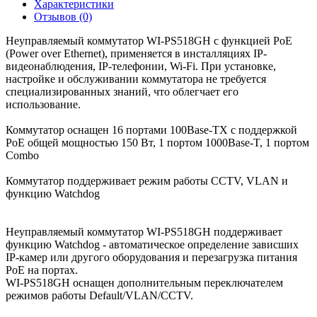
Характеристики
Отзывов (0)
Неуправляемый коммутатор WI-PS518GH с функцией PoE
(Power over Ethernet), применяется в инсталляциях IP-
видеонаблюдения, IP-телефонии, Wi-Fi. При установке,
настройке и обслуживании коммутатора не требуется
специализированных знаний, что облегчает его
использование.
Коммутатор оснащен 16 портами 100Base-TX с поддержкой
PoE общей мощностью 150 Вт, 1 портом 1000Base-T, 1 портом
Combo
Коммутатор поддерживает режим работы CCTV, VLAN и
функцию Watchdog
Неуправляемый коммутатор WI-PS518GH поддерживает
функцию Watchdog - автоматическое определение зависших
IP-камер или другого оборудования и перезагрузка питания
PoE на портах.
WI-PS518GH оснащен дополнительным переключателем
режимов работы Default/VLAN/CCTV.