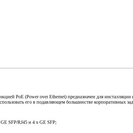
ей PoE (Power over Ethernet) предназначен для инсталляции в
спользовать его в подавляющем большинстве корпоративных зад
а GE SFP/RJ45 и 4 x GE SFP;