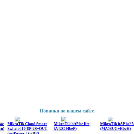
Новинки на нашем сайте
ac
MikroTik Cloud Smart
MikroTik hAP be lite
MikroTik hAP be³ 
n)
Switch 610-8P-2S+OUT
(A42G-HbeP)
(MA53UG+HbeH)
(netPower Lite 8P)