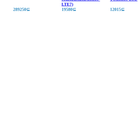
LTE7)
289250⊆
19580⊆
12015⊆