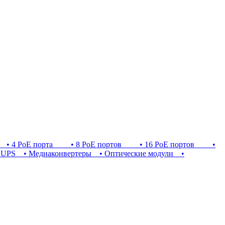
 4 PoE порта
• 8 PoE портов
• 16 PoE портов
•
UPS
• Медиаконвертеры
• Оптические модули
•