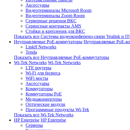
Аксессуары
Видеотерминалы Microsoft Room
Видеотерминалы Zoom Room
Серверные решения ВКС
Сервисные контракты AMS
Стойки и крепления для ВКС
Показать все Системы видеоконференц-связи Yealink и I
Неуправляемые PoE-коммутаторы
Неуправляемые PoE-к
Linkff Networks
Tenda
Показать все Неуправляемые PoE-коммутаторы
Wi-Tek Networks
Wi-Tek Networks
LTE роутеры
Wi-Fi для бизнеса
WiFi мосты
Аксессуары
Коммутаторы
Коммутаторы PoE
Медиаконвертеры
Оптические модули
Программные продукты Wi-Tek
Показать все Wi-Tek Networks
HP Enterprise
HP Enterprise
Серверы