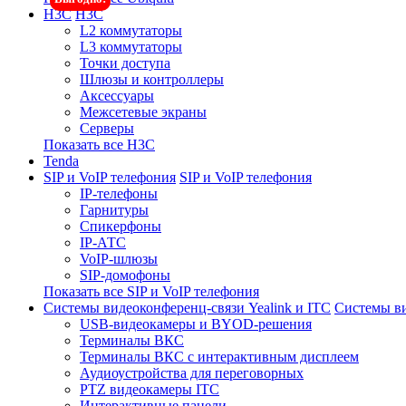
H3C
H3C
L2 коммутаторы
L3 коммутаторы
Точки доступа
Шлюзы и контроллеры
Аксессуары
Межсетевые экраны
Серверы
Показать все H3C
Tenda
SIP и VoIP телефония
SIP и VoIP телефония
IP-телефоны
Гарнитуры
Спикерфоны
IP-АТС
VoIP-шлюзы
SIP-домофоны
Показать все SIP и VoIP телефония
Системы видеоконференц-связи Yealink и ITC
Системы ви
USB-видеокамеры и BYOD-решения
Терминалы ВКС
Терминалы ВКС с интерактивным дисплеем
Аудиоустройства для переговорных
PTZ видеокамеры ITC
Интерактивные панели