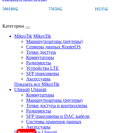
500180⊆
75650⊆
10235⊆
Категории
MikroTik
MikroTik
Маршрутизаторы (роутеры)
Серверы данных RouterOS
Точки доступа
Коммутаторы
Радиомосты
Устройства LTE
SFP трансиверы
Аксессуары
Показать все MikroTik
Ubiquiti
Ubiquiti
Коммутаторы
Маршрутизаторы (роутеры)
Точки доступа и контроллеры
Радиомосты
SFP трансиверы и DAC кабели
Системы хранения данных
Аксессуары
Показать все Ubiquiti
Выгодно!