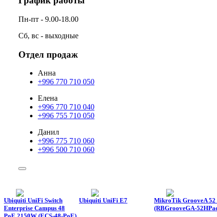
График работы
Пн-пт - 9.00-18.00
Сб, вс - выходные
Отдел продаж
Анна
+996 770 710 050
Елена
+996 770 710 040
+996 755 710 050
Данил
+996 775 710 060
+996 500 710 060
Ubiquiti UniFi Switch
Ubiquiti UniFi E7
MikroTik GrooveA 52 
Enterprise Campus 48
(RBGrooveGA-52HPac
PoE 2150W (ECS-48-PoE)