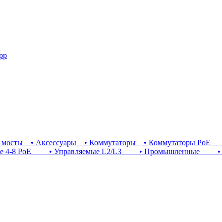
pp
 мосты
• Аксессуары
• Коммутаторы
• Коммутаторы PoE
•
4-8 PoE
• Управляемые L2/L3
• Промышленные
• 