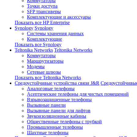
Коммутаторы
Точки доступа
SFP трансиверы
Комплектующие и аксессуары
Показать все HP Enterprise
Synology
Synology
Системы хранения данных
Комплектующие
Показать все Synology
Teltonika Networks
Teltonika Networks
Коммутаторы
Маршрутизаторы
Модемы
Сетевые шлюзы
Показать все Teltonika Networks
Средоустойчивые устройства связи J&R
Средоустойчивые
Аналоговые телефоны
Асептические телефоны для чистых помещений
Взрывозащищенные телефоны
Вызывные панели
Вызывные панели для лифтов
Звукоизоляционные кабины
Общественные телефоны с трубкой
Промышленные телефоны
Шахтные телефоны