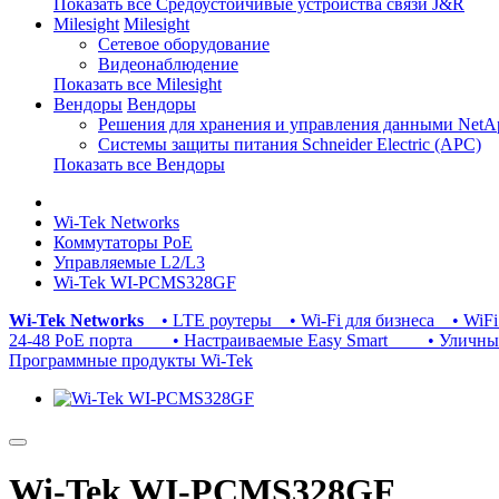
Показать все Средоустойчивые устройства связи J&R
Milesight
Milesight
Сетевое оборудование
Видеонаблюдение
Показать все Milesight
Вендоры
Вендоры
Решения для хранения и управления данными NetA
Системы защиты питания Schneider Electric (APC)
Показать все Вендоры
Wi-Tek Networks
Коммутаторы PoE
Управляемые L2/L3
Wi-Tek WI-PCMS328GF
Wi-Tek Networks
• LTE роутеры
• Wi-Fi для бизнеса
• WiFi
24-48 PoE порта
• Настраиваемые Easy Smart
• Уличные 
Программные продукты Wi-Tek
Wi-Tek WI-PCMS328GF