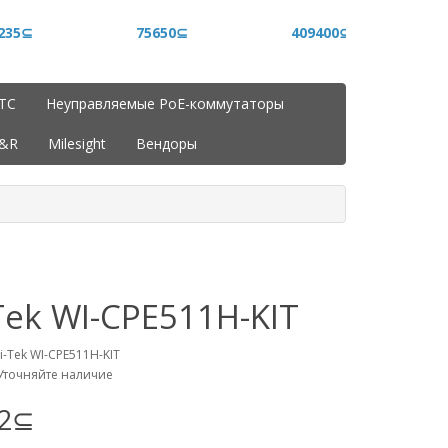
235⊆
75650⊆
409400⊆
ITC
Неуправляемые PoE-коммутаторы
J&R
Milesight
Вендоры
Tek WI-CPE511H-KIT
i-Tek WI-CPE511H-KIT
Уточняйте наличие
92⊆