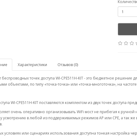
Количеств
ание
Характеристики
Отзывов (0)
 беспроводных точек доступа WI-CPE511H-KIT - это бюджетное решение 
ми объектами, по типу «точка-точка» или «точка-многоточка», на частоте 
ступа WI-CPE511H-KIT поставляются комплектом из двух точек доступа пре
оляет очень оперативно организовывать WiFi мост не прибегая к ручной 
у усмотрению в любой из поддерживаемых режимов AP или CPE, а так же
в.
х условиях или сценариях использования доступна тонкая настройка че