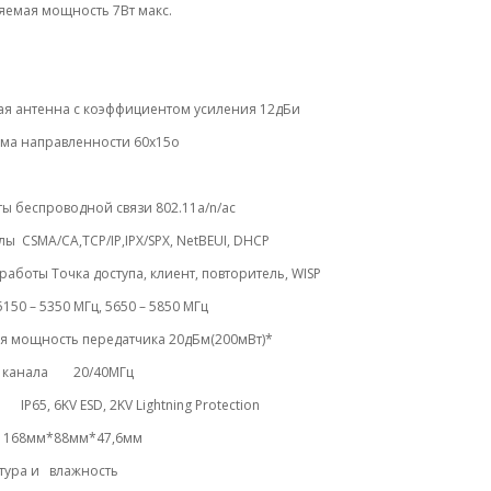
яемая мощность 7Вт макс.
а
ая антенна с коэффициентом усиления 12дБи
ма направленности 60x15o
ы беспроводной связи 802.11a/n/ac
ы CSMA/CA,TCP/IP,IPX/SPX, NetBEUI, DHCP
аботы Точка доступа, клиент, повторитель, WISP
5150 – 5350 МГц, 5650 – 5850 МГц
я мощность передатчика 20дБм(200мВт)*
канала
20/40МГц
IP65, 6KV ESD, 2KV Lightning Protection
 168мм*88мм*47,6мм
тура и влажность