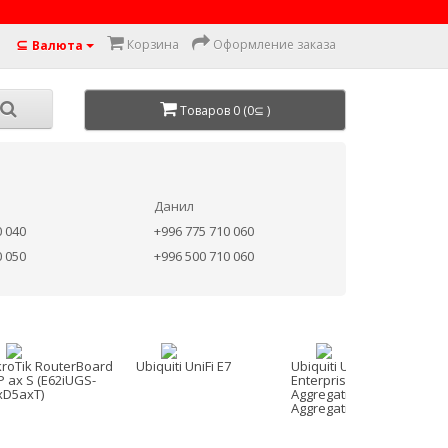
⊆
Корзина
Оформление заказа
Валюта
Товаров 0 (0⊆ )
Данил
0 040
+996 775 710 060
0 050
+996 500 710 060
kroTik RouterBoard
Ubiquiti UniFi E7
Ubiquiti UniFi Switch
P ax S (E62iUGS-
Enterprise Campus
xD5axT)
Aggregation (ECS-
Aggregation)