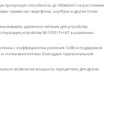
ную пропускную способность до 900мбит/с на расстоянии
вами, такими как смартфоны, ноутбуки и другие точки
анизовывать удаленное питание для устройства.
плуатация устройства WI-CPE511H-KIT в различных
нтенна с коэффициентом усиления 12dBi и поддержкой
но и «точка-многоточка» благодаря горизонтальной
имально возможная мощность передатчика для других