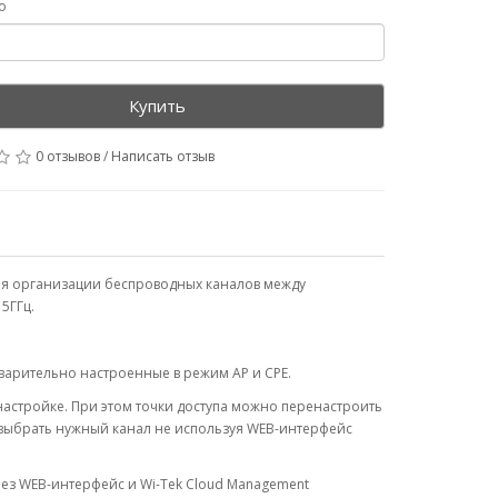
о
Купить
0 отзывов
/
Написать отзыв
для организации беспроводных каналов между
5ГГц.
дварительно настроенные в режим AP и CPE.
настройке. При этом точки доступа можно перенастроить
 выбрать нужный канал не используя WEB-интерфейс
рез WEB-интерфейс и Wi-Tek Cloud Management