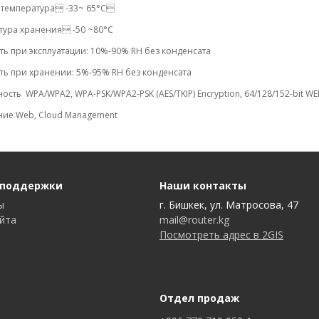
 температура -33~ 65°C
тура хранения -50 ~80°C
ь при эксплуатации: 10%-90% RH без конденсата
ть при хранении: 5%-95% RH без конденсата
ость WPA/WPA2, WPA-PSK/WPA2-PSK (AES/TKIP) Encryption, 64/128/152-bit WEP
ние Web, Cloud Management
 поддержки
Наши контакты
ы
г. Бишкек, ул. Матросова, 47
айта
mail@router.kg
Посмотреть адрес в 2GIS
Отдел продаж