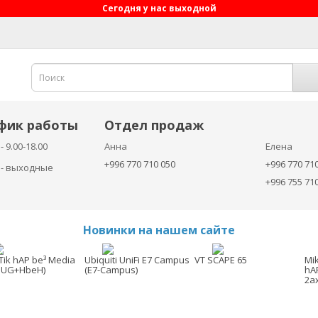
Сегодня у нас выходной
фик работы
Отдел продаж
- 9.00-18.00
Анна
Елена
+996 770 710 050
+996 770 71
с - выходные
+996 755 71
Новинки на нашем сайте
Tik hAP be³ Media
Ubiquiti UniFi E7 Campus
VT SCAPE 65
Mi
3UG+HbeH)
(E7-Campus)
hA
2a