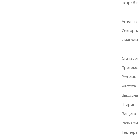
Потребл
Антенн
Секторн
Диаграм
Стандарт
Протокол
Режимы р
Частота 
Выходна
Ширина 
Защита
Размеры
Темпера