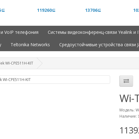
5⊆
119260⊆
13706⊆
10
 и VoIP телефония
Системы видеоконференц-связи Yealink и 
y
Teltonika Networks
Средоустойчивые устройства связи 
Tek WI-CPE511H-KIT
Wi-
Модель: W
Наличие: 
113