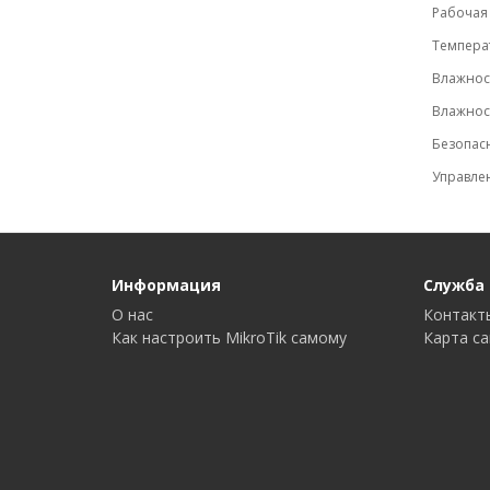
Рабочая
Темпера
Влажност
Влажнос
Безопасн
Управле
Информация
Служба
О нас
Контакт
Как настроить MikroTik самому
Карта с