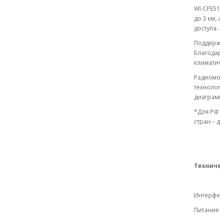
WI-CPE51
до 3 км,
доступа.
Поддержк
Благодар
климатич
Радиомо
технолог
диаграмм
*Для РФ
стран – 
Технич
Интерфе
Питание 