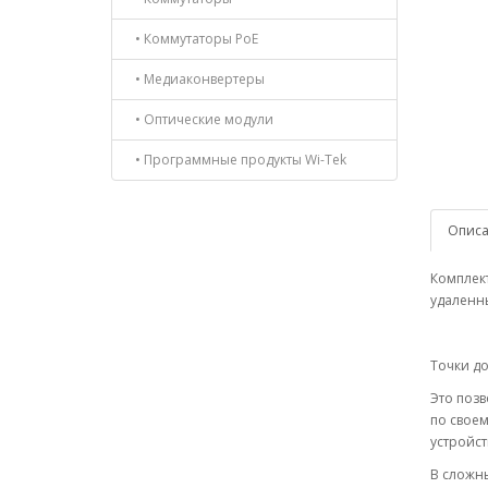
• Коммутаторы PoE
• Медиаконвертеры
• Оптические модули
• Программные продукты Wi-Tek
Опис
Комплект
удаленны
Точки до
Это позв
по своем
устройст
В сложны