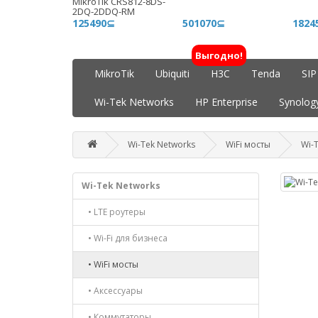
MikroTik CRS812-8DS-
2DQ-2DDQ-RM
125490⊆
501070⊆
1824
Выгодно!
MikroTik
Ubiquiti
H3C
Tenda
SIP
Wi-Tek Networks
HP Enterprise
Synolog
Wi-Tek Networks
WiFi мосты
Wi-
Wi-Tek Networks
• LTE роутеры
• Wi-Fi для бизнеса
• WiFi мосты
• Аксессуары
• Коммутаторы