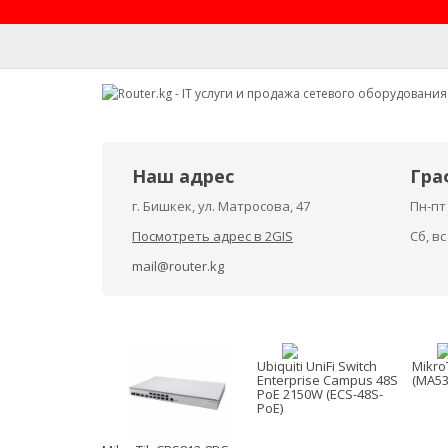
Наш адрес
Гра
г. Бишкек, ул. Матросова, 47
Пн-пт 
Посмотреть адрес в 2GIS
Сб, в
mail@router.kg
Ubiquiti UniFi Switch
Mikro
Enterprise Campus 48S
(MA5
PoE 2150W (ECS-48S-
PoE)