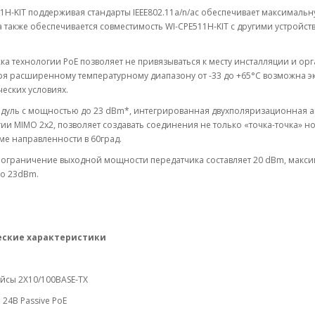
1H-KIT поддерживая стандарты IEEE802.11a/n/ac обеспечивает максималь
 а также обеспечивается совместимость WI-CPE511H-KIT с другими устройст
а технологии PoE позволяет не привязываться к месту инсталляции и орг
я расширенному температурному диапазону от -33 до +65°C возможна экс
еских условиях.
дуль с мощностью до 23 dBm*, интегрированная двухполяризационная а
ии MIMO 2x2, позволяет создавать соединения не только «точка-точка» 
е направленности в 60град.
 ограничение выходной мощности передатчика составляет 20 dBm, макс
до 23dBm.
еские характеристики
йсы 2X10/100BASE-TX
24В Passive PoE