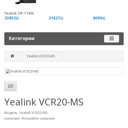
+996 500 710 060
Yealink SIP-T74W
График работы
23852⊆
21627⊆
8099⊆
Пн-пт - 9.00-18.00
Сб, вс - выходные
Категории
Наш адрес
г. Бишкек, ул. Матросова, 47
Yealink VCR20-MS
Посмотреть адрес в 2GIS
mail@router.kg
Yealink VCR20-MS
Модель: Yealink VCR20-MS
Наличие: Уточняйте наличие