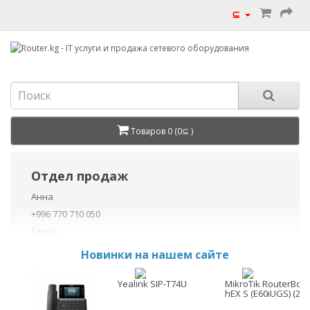
⊆
Товаров 0 (0⊆ )
Отдел продаж
Анна
+996 770 710 050
Елена
+996 770 710 040
Новинки на нашем сайте
+996 755 710 050
Данил
Yealink SIP-T74U
MikroTik RouterBoa
hEX S (E60iUGS) (202
+996 775 710 060