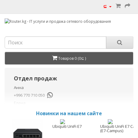
⊆
Товаров 0 (0⊆ )
Отдел продаж
Анна
+996 770 710 050
Елена
+996 770 710 040
Новинки на нашем сайте
+996 755 710 050
Данил
Ubiquiti UniFi E7
Ubiquiti UniFi E7 C
(E7-Campus)
+996 775 710 060