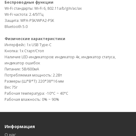
Беспроводные функции
Wi-Fi стандарты: Wi-Fi 6, 802.11a/b/g/n/ac/ax
Wi-Fi частота: 2.4/5ГГц
Защита: WPA-PSK/WPA2-PSK
Bluetooth 5.0
Физические характеристики
Интерфейс: 1х USB Type-C
Кнопка: 1х Старт/Стоп
Наличие LED-индикаторов: индикатор 4к, индикатор статуса,
индикатор ошибок
Питание: 5В/600мА
Потребляемая мощность: 2.2Вт
Размеры (Ш*В*Т): 220*38*16 мм
Вес 75г
Рабочая температура: -10°С ~ 40°С
Рабочая влажность: 0% ~ 90%
Информация
О нас