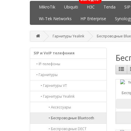
MikroTik
Ubiquiti
H3C
Tenda
SIP
Wi-Tek Networks
HP Enterprise
Synolog
Гарнитуры Yealink
Беспроводные Blue
SIP и VoIP телефония
Бес
• IP-телефоны
• Гарнитуры
• Гарнитуры VT
Беспр
• Гарнитуры Yealink
• Аксессуары
• Беспроводные Bluetooth
• Беспроводные DECT