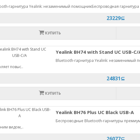
ooth-гарнитура Yealink: незаменимый помощникБеспроводная гарнитура Y
23229⊆
КУПИТЬ
Yealink BH74 with Stand UC USB-C/
Bluetooth-гарнитура Yealink: незаменимый 
ляет повыс..
24831⊆
КУПИТЬ
Yealink BH76 Plus UC Black USB-A
Беспроводные Bluetooth-гарнитуры премиум-
ним видом,..
26077⊆