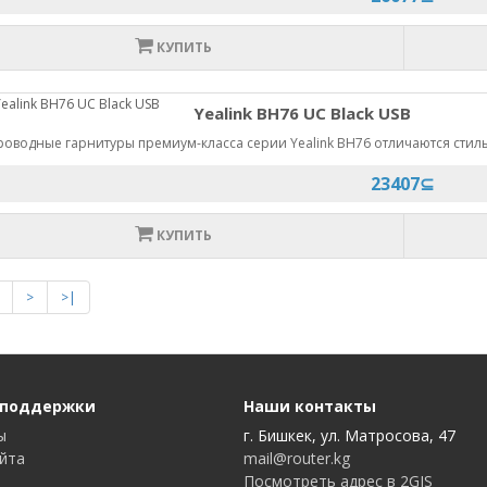
КУПИТЬ
Yealink BH76 UC Black USB
роводные гарнитуры премиум-класса серии Yealink BH76 отличаются сти
23407⊆
КУПИТЬ
>
>|
 поддержки
Наши контакты
ы
г. Бишкек, ул. Матросова, 47
айта
mail@router.kg
Посмотреть адрес в 2GIS