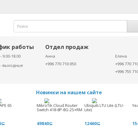
фик работы
Отдел продаж
- 9.00-18.00
Анна
Елена
+996 770 710 050
+996 770 71
с - выходные
+996 755 71
Новинки на нашем сайте
APE 65
MikroTik Cloud Router
Ubiquiti LTU Lite (LTU-
Ye
Switch 418-8P-8G-2S+RM
Lite)
6⊆
49840⊆
12460⊆
15