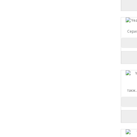
Сери
такж.