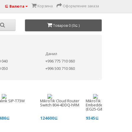
⊆
Корзина
Оформление заказа
Валюта
Товаров 0 (0⊆ )
Данил
0 040
+996 775 710 060
0 050
+996 500 710 060
alink SIP-T73W
MikroTik Cloud Router
MikroTik KNOT
Switch 804-4DDQ-hRM
Embedded LTE4 Global
(EG25-G&KNe)
486⊆
124600⊆
9345⊆