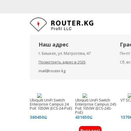
Наш адрес
Гра
г. Бишкек, ул. Матросова, 47
Пн-пт 
Посмотреть адрес в 2GIS
Сб, в
mail@router.kg
Ubiquiti UniFi Switch
Ubiquiti UniFi Switch
VT SC
Enterprise Campus 24
Enterprise Campus 24S
PoE 1050W (ECS-24-PoE)
PoE 1050W (ECS-24S-
PoE)
360450⊆
431650⊆
1370
Выгодно!