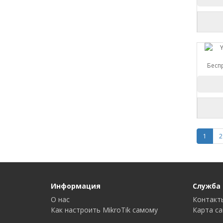
Бесп
1
2
Информация
Служба
О нас
Контакт
Как настроить MikroTik самому
Карта с