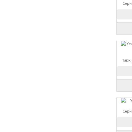
Сери
такж.
Сери