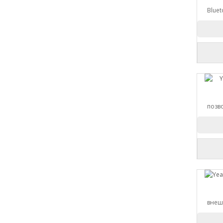
Bluet
позво
внеш