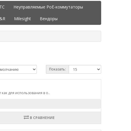
ITC
Неуправляемые PoE-коммутаторы
J&R
Milesight
Вендоры
Показать:
как для использования в о..
В СРАВНЕНИЕ