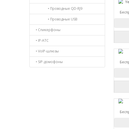
• Проводные QD-RJ9
Беспр
• Проводные USB
• Спикерфоны
• IP-АТС
• VoIP-шлюзы
• SIP-домофоны
Беспр
Беспр