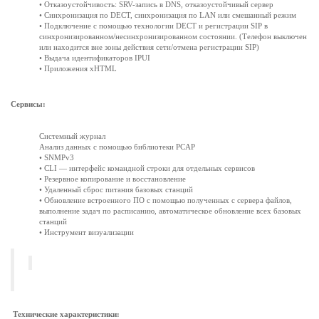
• Отказоустойчивость: SRV-запись в DNS, отказоустойчивый сервер
• Синхронизация по DECT, синхронизация по LAN или смешанный режим
• Подключение с помощью технологии DECT и регистрации SIP в
синхронизированном/несинхронизированном состоянии. (Телефон выключен
или находится вне зоны действия сети/отмена регистрации SIP)
• Выдача идентификаторов IPUI
• Приложения xHTML
Сервисы:
Системный журнал
Анализ данных с помощью библиотеки PCAP
• SNMPv3
• CLI — интерфейс командной строки для отдельных сервисов
• Резервное копирование и восстановление
• Удаленный сброс питания базовых станций
• Обновление встроенного ПО с помощью полученных с сервера файлов,
выполнение задач по расписанию, автоматическое обновление всех базовых
станций
• Инструмент визуализации
Технические характеристики: