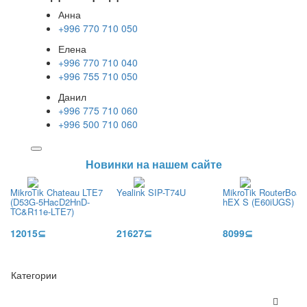
Анна
+996 770 710 050
Елена
+996 770 710 040
+996 755 710 050
Данил
+996 775 710 060
+996 500 710 060
Новинки на нашем сайте
MikroTik Chateau LTE7
Yealink SIP-T74U
MikroTik RouterBoar
(D53G-5HacD2HnD-
hEX S (E60iUGS) (2
TC&R11e-LTE7)
12015⊆
21627⊆
8099⊆
Категории