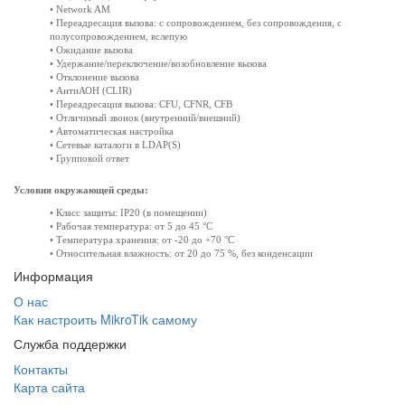
• Network AM
• Переадресация вызова: с сопровождением, без сопровождения, с
полусопровождением, вслепую
• Ожидание вызова
• Удержание/переключение/возобновление вызова
• Отклонение вызова
• АнтиАОН (CLIR)
• Переадресация вызова: CFU, CFNR, CFB
• Отличимый звонок (внутренний/внешний)
• Автоматическая настройка
• Сетевые каталоги в LDAP(S)
• Групповой ответ
Условия окружающей среды:
• Класс защиты: IP20 (в помещении)
• Рабочая температура: от 5 до 45 °C
• Температура хранения: от -20 до +70 °C
• Относительная влажность: от 20 до 75 %, без конденсации
Информация
О нас
Как настроить MikroTik самому
Служба поддержки
Контакты
Карта сайта