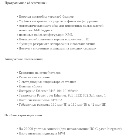
Программное обеспечение:
• Простая настройка через веб-браузер
• Удобная настройка посредством файла конфигурации
• Автоматическая настройка для конкретных пользователей
с помощью MAC-адреса
с помощью файла конфигурации XML
• Повышение/понижение версии встроенного ПО
• Функции резервного копирования и восстановления
• Доступ к системным журналам на внешних серверах
Аппаратное обеспечение:
• Крепление на стену/потолок
• Разнесенные антенны
• 2 светодиодных индикатора состояния
• Клавиша сброса
• Интерфейс Ethernet RJ45 10/100 Мбит/с
• Технология Power over Ethernet: PoE IEEE 802.3af, класс 1
• Цвет: снежный белый SF9063
• Габаритные размеры: 180 мм (Д) x 110 мм (В) x 42 мм (Ш)
Особые характеристики:
• До 20000 учетных записей (при использовании ПО Gigaset Integrator)
• Настраиваемая индикация MWI