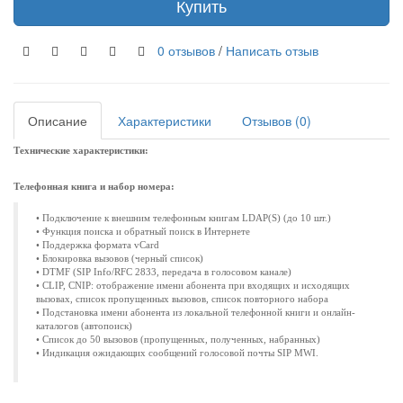
Купить
0 отзывов
/
Написать отзыв
Описание
Характеристики
Отзывов (0)
Технические характеристики:
Телефонная книга и набор номера:
• Подключение к внешним телефонным книгам LDAP(S) (до 10 шт.)
• Функция поиска и обратный поиск в Интернете
• Поддержка формата vCard
• Блокировка вызовов (черный список)
• DTMF (SIP Info/RFC 2833, передача в голосовом канале)
• CLIP, CNIP: отображение имени абонента при входящих и исходящих
вызовах, список пропущенных вызовов, список повторного набора
• Подстановка имени абонента из локальной телефонной книги и онлайн-
каталогов (автопоиск)
• Список до 50 вызовов (пропущенных, полученных, набранных)
• Индикация ожидающих сообщений голосовой почты SIP MWI.