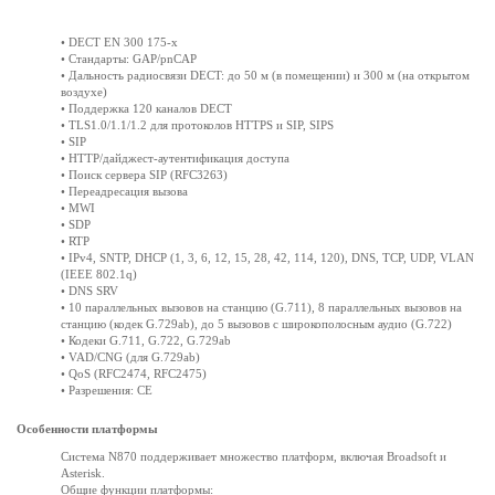
• DECT EN 300 175-x
• Стандарты: GAP/pnCAP
• Дальность радиосвязи DECT: до 50 м (в помещении) и 300 м (на открытом
воздухе)
• Поддержка 120 каналов DECT
• TLS1.0/1.1/1.2 для протоколов HTTPS и SIP, SIPS
• SIP
• HTTP/дайджест-аутентификация доступа
• Поиск сервера SIP (RFC3263)
• Переадресация вызова
• MWI
• SDP
• RTP
• IPv4, SNTP, DHCP (1, 3, 6, 12, 15, 28, 42, 114, 120), DNS, TCP, UDP, VLAN
(IEEE 802.1q)
• DNS SRV
• 10 параллельных вызовов на станцию (G.711), 8 параллельных вызовов на
станцию (кодек G.729ab), до 5 вызовов с широкополосным аудио (G.722)
• Кодеки G.711, G.722, G.729ab
• VAD/CNG (для G.729ab)
• QoS (RFC2474, RFC2475)
• Разрешения: CE
Особенности платформы
Система N870 поддерживает множество платформ, включая Broadsoft и
Asterisk.
Общие функции платформы: